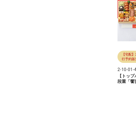
【宅配】
行予約販
2-10-01-
【トップ
段重「饗