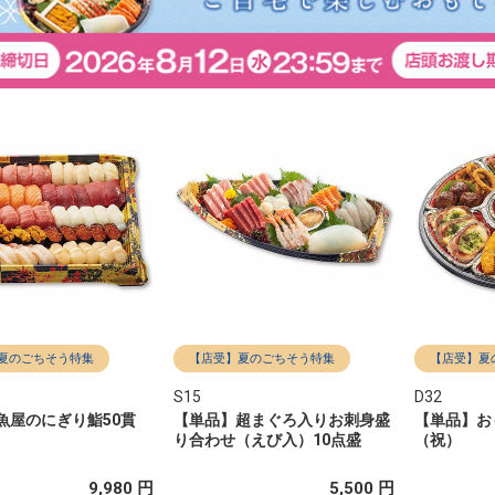
夏のごちそう特集
【店受】夏のごちそう特集
【店受】夏
S15
D32
魚屋のにぎり鮨50貫
【単品】超まぐろ入りお刺身盛
【単品】お
り合わせ（えび入）10点盛
（祝）
9,980 円
5,500 円