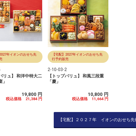
2027年イオンのおせち先
【宅配】2027年イオンのおせち先
売
行予約販売
4
2-10-03-2
バリュ】 和洋中特大二
【トップバリュ】 和風三段重
宴」
「慶」
19,800 円
10,800 円
税込価格 21,384 円
税込価格 11,664 円
【宅配】２０２７年 イオンのおせち先