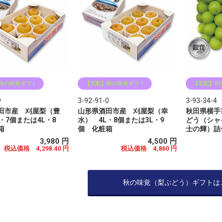
秋の味覚ギフト
【宅配】秋の味覚ギフト
【宅配】秋
9
3-92-91-0
3-93-34-4
田市産 刈屋梨（豊
山形県酒田市産 刈屋梨（幸
秋田県横手
・7個または4L・8
水） 4L・8個または3L・9
どう（シャ
箱
個 化粧箱
士の輝）詰
3,980 円
4,500 円
税込価格 4,298.40 円
税込価格 4,860 円
秋の味覚（梨ぶどう）ギフトは