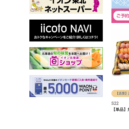
【店受】
S22
【単品】