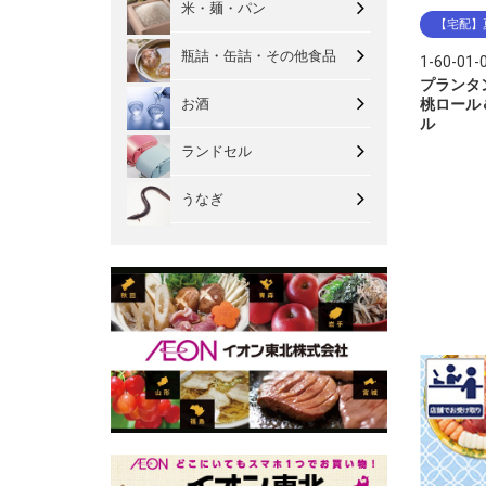
米・麺・パン
【宅配】
瓶詰・缶詰・その他食品
1-60-01-
プランタ
桃ロール
お酒
ル
ランドセル
うなぎ