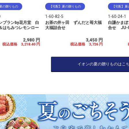
夏の贈りもの
【宅配】夏の贈りもの
【宅配】夏
0
1-60-82-5
1-60-24-1
ンブランby花月堂 白
お茶の井ヶ田 ずんだと苺大福
白謙かまぼ
＆はちみつレモンロー
大福詰合せ
合せ JU-
2,980 円
3,450 円
税込価格 3,218.40 円
税込価格 3,726 円
イオンの夏の贈りものはこ