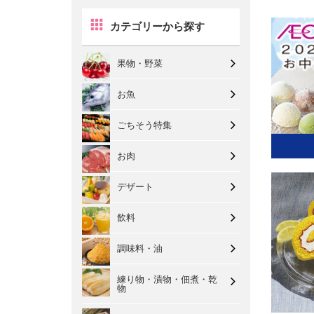
カテゴリーから探す
果物・野菜
お魚
ごちそう特集
お肉
デザート
飲料
調味料・油
練り物・漬物・佃煮・乾
物