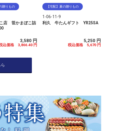
の贈りもの
【宅配】夏の贈りもの
1-06-11-9
こ店 笹かまぼこ詰
利久 牛たんギフト YR25SA
00
3,580 円
5,250 円
税込価格 3,866.40 円
税込価格 5,670 円
ちら