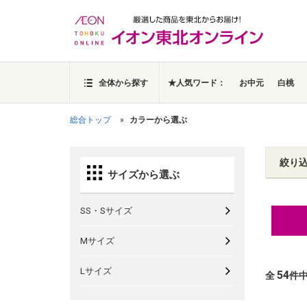
全体から探す
★人気ワード：
お中元
白桃
総合トップ
カラーから選ぶ
絞り
サイズから選ぶ
SS・Sサイズ
Mサイズ
Lサイズ
54
全
件