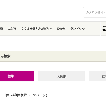
梨
ぶどう
２０２６嶽きみだだちゃ
ゆかた
ランドセル
込み検索
標準
人気順
価
1
40
中
件～
件表示 （1/2ページ）