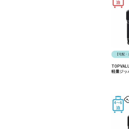
【宅配・
TOPVA
軽量ジッ