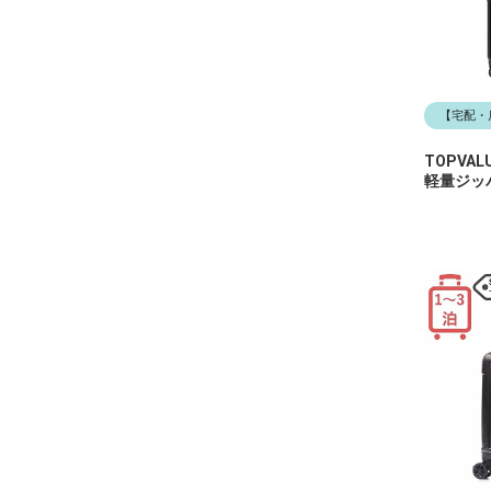
【宅配・
TOPVA
軽量ジッ