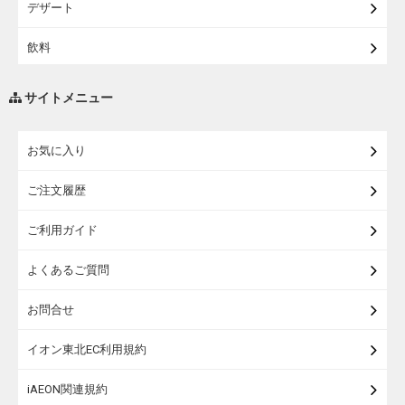
デザート
【宅配】シニアライフ
飲料
調味料・油
サイトメニュー
練り物・漬物・佃煮・乾物
お気に入り
米・麺・パン
ご注文履歴
瓶詰・缶詰・その他食品
ご利用ガイド
お酒
よくあるご質問
ランドセル
お問合せ
うなぎ
イオン東北EC利用規約
iAEON関連規約