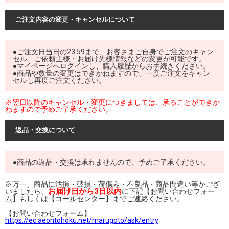
ご注文内容の変更・キャンセルについて
●ご注文日当日の23:59まで、お客さまご自身でご注文のキャン
セル、ご依頼主様・お届け先様情報などの変更が可能です。
●マイページへログインし、購入履歴からお手続きください。
●商品や数量の変更はできかねますので、一度ご注文をキャン
セルし再度ご注文ください。
※翌日以降のキャンセル・変更につきましては、承ることができか
ねますので予めご了承ください。
返品・交換について
●商品の返品・交換は承れませんので、予めご了承ください。
※万一、商品に汚損・破損・荷傷み・不良品・商品間違い等がござ
お届け日から3日以内
いましたら、
に下記【お問い合わせフォー
ム】もしくは【コールセンター】までご連絡ください。
【お問い合わせフォーム】
https://ec.aeontohoku.net/marugoto/ask/entry