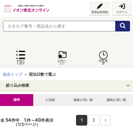
新規会員登録
ログイン
全体か
お気に
閲覧履
ら探す
入り
歴
総合トップ
宿泊日数で選ぶ
絞り込み検索
標準
人気順
価格が安い順
価格が高い順
54
1
40
全
件中
件～
件表示
1
2
（1/2ページ）