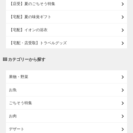
【店受】夏のごちそう特集
【宅配】夏の味覚ギフト
【宅配】イオンの浴衣
【宅配・店受取】トラベルグッズ
【宅配・店受取】2027イオンのランドセル
カテゴリーから探す
【宅配】まるごと東北直送便
果物・野菜
【宅配】東北のお酒
お魚
【宅配】東北うまいもの
ごちそう特集
【宅配・店受取】イオンのベビー用品
お肉
【宅配】シニアライフ
デザート