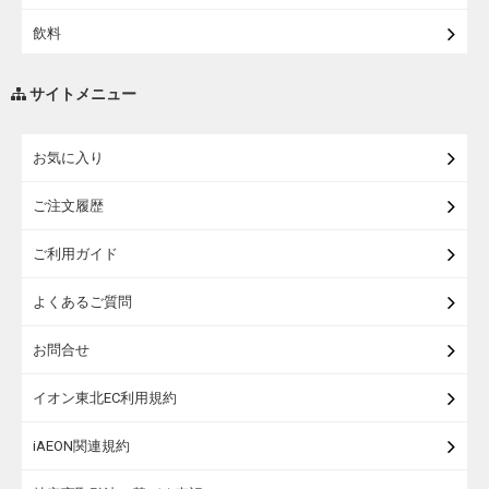
飲料
調味料・油
サイトメニュー
練り物・漬物・佃煮・乾物
お気に入り
米・麺・パン
ご注文履歴
瓶詰・缶詰・その他食品
ご利用ガイド
お酒
よくあるご質問
ランドセル
お問合せ
うなぎ
イオン東北EC利用規約
iAEON関連規約