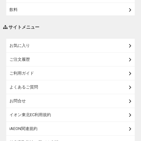
【宅配】シニアライフ
飲料
調味料・油
サイトメニュー
練り物・漬物・佃煮・乾物
お気に入り
米・麺・パン
ご注文履歴
瓶詰・缶詰・その他食品
ご利用ガイド
お酒
よくあるご質問
ランドセル
お問合せ
うなぎ
イオン東北EC利用規約
iAEON関連規約