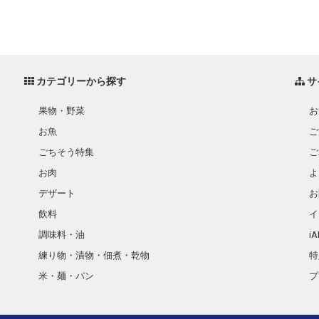
カテゴリーから探す
サ
果物・野菜
お
お魚
ご
ごちそう特集
ご
お肉
よ
デザート
お
飲料
イ
調味料・油
i
練り物・漬物・佃煮・乾物
特
米・麺・パン
プ
瓶詰・缶詰・その他食品
お酒