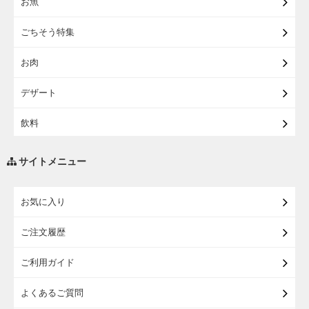
お魚
【宅配】東北のお酒
ごちそう特集
【宅配】東北うまいもの
お肉
【宅配・店受取】イオンのベビー用品
デザート
【宅配】シニアライフ
飲料
調味料・油
サイトメニュー
練り物・漬物・佃煮・乾物
お気に入り
米・麺・パン
ご注文履歴
瓶詰・缶詰・その他食品
ご利用ガイド
お酒
よくあるご質問
ランドセル