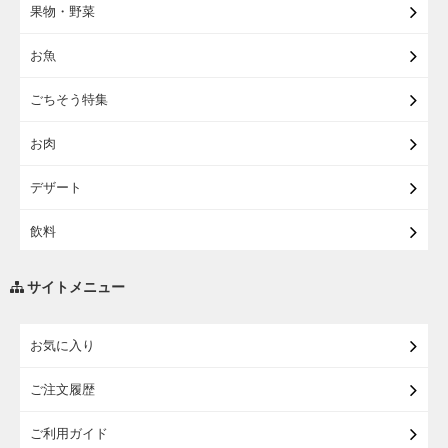
果物・野菜
【宅配】まるごと東北直送便
お魚
【宅配】東北のお酒
ごちそう特集
【宅配】東北うまいもの
お肉
【宅配・店受取】イオンのベビー用品
デザート
【宅配】シニアライフ
飲料
調味料・油
サイトメニュー
練り物・漬物・佃煮・乾物
お気に入り
米・麺・パン
ご注文履歴
瓶詰・缶詰・その他食品
ご利用ガイド