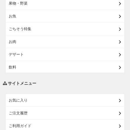
果物・野菜
【宅配】東北のお酒
お魚
【宅配】東北うまいもの
ごちそう特集
【宅配・店受取】イオンのベビー用品
お肉
【宅配】シニアライフ
デザート
飲料
調味料・油
サイトメニュー
練り物・漬物・佃煮・乾物
お気に入り
米・麺・パン
ご注文履歴
瓶詰・缶詰・その他食品
ご利用ガイド