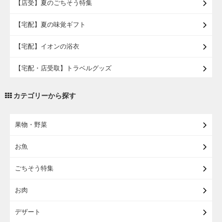
【店受】夏のごちそう特集
【宅配】夏の味覚ギフト
【宅配】イオンの浴衣
【宅配・店受取】トラベルグッズ
【宅配・店受取】2027イオンのランドセル
カテゴリーから探す
【宅配】まるごと東北直送便
果物・野菜
【宅配】東北のお酒
お魚
【宅配】東北うまいもの
ごちそう特集
【宅配・店受取】イオンのベビー用品
お肉
【宅配】シニアライフ
デザート