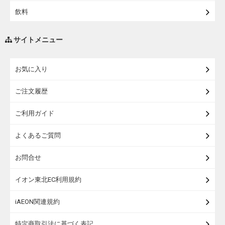
飲料
調味料・油
サイトメニュー
練り物・漬物・佃煮・乾物
お気に入り
米・麺・パン
ご注文履歴
瓶詰・缶詰・その他食品
ご利用ガイド
お酒
よくあるご質問
ランドセル
お問合せ
うなぎ
イオン東北EC利用規約
iAEON関連規約
特定商取引法に基づく表記