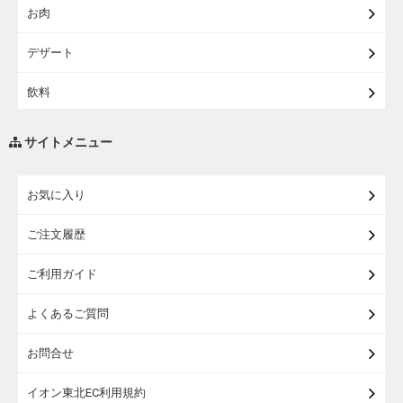
お肉
【宅配】シニアライフ
デザート
飲料
調味料・油
サイトメニュー
練り物・漬物・佃煮・乾物
お気に入り
米・麺・パン
ご注文履歴
瓶詰・缶詰・その他食品
ご利用ガイド
お酒
よくあるご質問
ランドセル
お問合せ
うなぎ
イオン東北EC利用規約