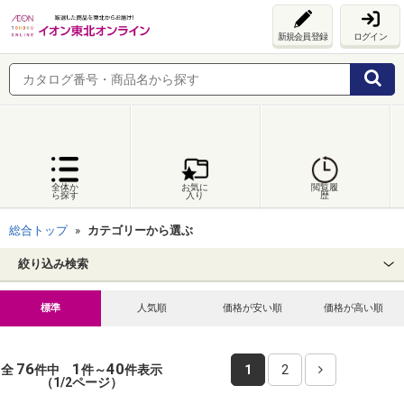
新規会員登録
ログイン
全体か
お気に
閲覧履
ら探す
入り
歴
総合トップ
カテゴリーから選ぶ
絞り込み検索
標準
人気順
価格が安い順
価格が高い順
76
1
40
全
件中
件～
件表示
1
2
（1/2ページ）