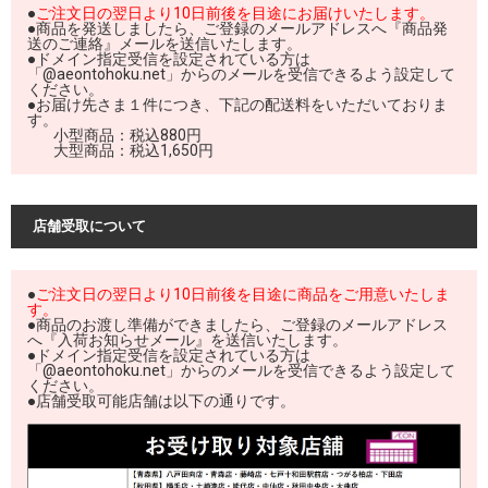
●
ご注文日の翌日より10日前後を目途にお届けいたします。
●商品を発送しましたら、ご登録のメールアドレスへ『商品発
送のご連絡』メールを送信いたします。
●ドメイン指定受信を設定されている方は
「@aeontohoku.net」からのメールを受信できるよう設定して
ください。
●お届け先さま１件につき、下記の配送料をいただいておりま
す。
	小型商品：税込880円

店舗受取について
●
ご注文日の翌日より10日前後を目途に商品をご用意いたしま
す。
●商品のお渡し準備ができましたら、ご登録のメールアドレス
へ『入荷お知らせメール』を送信いたします。
●ドメイン指定受信を設定されている方は
「@aeontohoku.net」からのメールを受信できるよう設定して
ください。
●店舗受取可能店舗は以下の通りです。