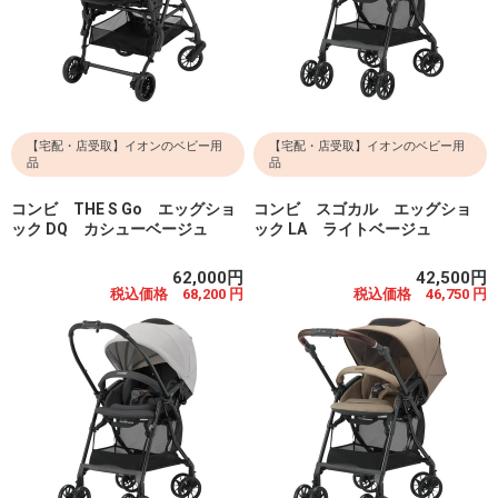
【宅配・店受取】イオンのベビー用
【宅配・店受取】イオンのベビー用
品
品
コンビ THE S Go エッグショ
コンビ スゴカル エッグショ
ック DQ カシューベージュ
ック LA ライトベージュ
62,000円
42,500円
税込価格 68,200 円
税込価格 46,750 円