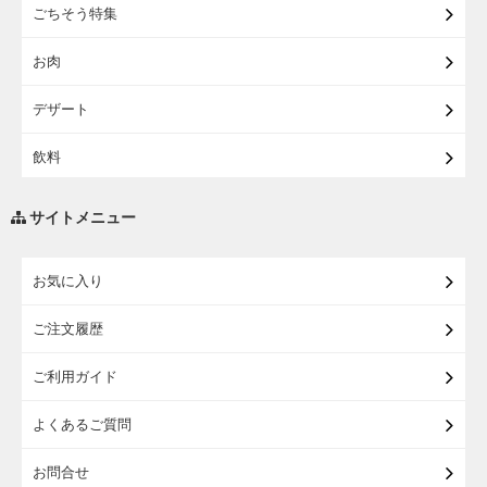
ごちそう特集
【宅配】東北うまいもの
お肉
【宅配・店受取】イオンのベビー用品
デザート
【宅配】シニアライフ
飲料
調味料・油
サイトメニュー
練り物・漬物・佃煮・乾物
お気に入り
米・麺・パン
ご注文履歴
瓶詰・缶詰・その他食品
ご利用ガイド
お酒
よくあるご質問
ランドセル
お問合せ