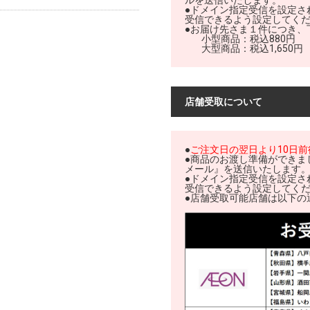
ルを送信いたします。
●ドメイン指定受信を設定されて
受信できるよう設定してく
●お届け先さま１件につき、
	小型商品：税込880円

店舗受取について
●
ご注文日の翌日より10日
●商品のお渡し準備ができま
メール』を送信いたします
●ドメイン指定受信を設定されて
受信できるよう設定してく
●店舗受取可能店舗は以下の