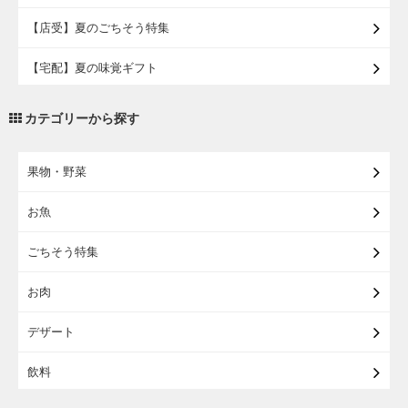
【店受】夏のごちそう特集
【宅配】夏の味覚ギフト
【宅配】イオンの浴衣
カテゴリーから探す
【宅配・店受取】トラベルグッズ
果物・野菜
【宅配・店受取】2027イオンのランドセル
お魚
【宅配】まるごと東北直送便
ごちそう特集
【宅配】東北のお酒
お肉
【宅配】東北うまいもの
デザート
【宅配・店受取】イオンのベビー用品
飲料
【宅配】シニアライフ