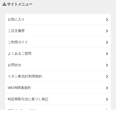
調味料・油
サイトメニュー
練り物・漬物・佃煮・乾物
お気に入り
米・麺・パン
ご注文履歴
瓶詰・缶詰・その他食品
ご利用ガイド
お酒
よくあるご質問
ランドセル
お問合せ
うなぎ
イオン東北EC利用規約
iAEON関連規約
特定商取引法に基づく表記
プライバシーポリシー