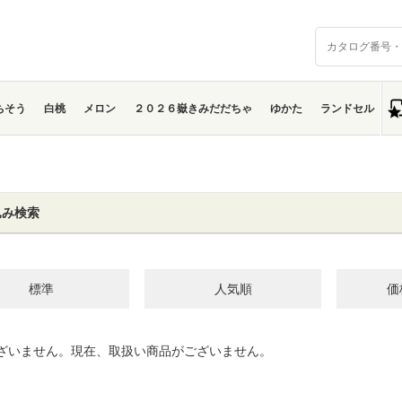
ちそう
白桃
メロン
２０２６嶽きみだだちゃ
ゆかた
ランドセル
込み検索
標準
人気順
価
ざいません。現在、取扱い商品がございません。