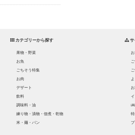
カテゴリーから探す
サ
果物・野菜
お
お魚
ご
ごちそう特集
ご
お肉
よ
デザート
お
飲料
イ
調味料・油
i
練り物・漬物・佃煮・乾物
特
米・麺・パン
プ
瓶詰・缶詰・その他食品