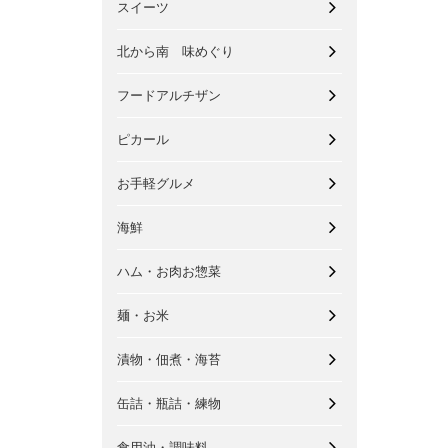
スイーツ
北から南 味めぐり
フードアルチザン
ピカール
お手軽グルメ
海鮮
ハム・お肉お惣菜
麺・お米
漬物・佃煮・海苔
缶詰・瓶詰・練物
食用油・調味料