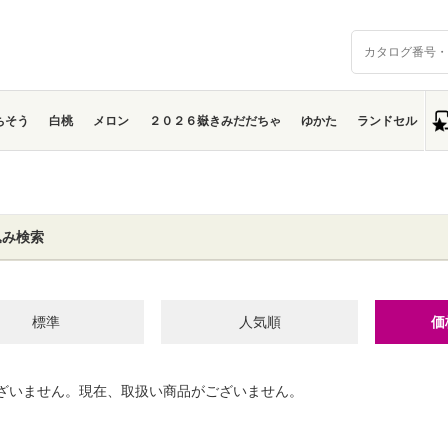
ちそう
白桃
メロン
２０２６嶽きみだだちゃ
ゆかた
ランドセル
込み検索
標準
人気順
価
ざいません。現在、取扱い商品がございません。