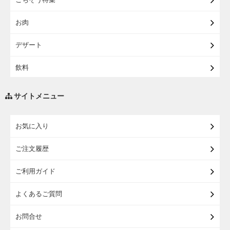
【宅配・店受取】イオンのベビー用品
お肉
【宅配】シニアライフ
デザート
飲料
調味料・油
サイトメニュー
練り物・漬物・佃煮・乾物
お気に入り
米・麺・パン
ご注文履歴
瓶詰・缶詰・その他食品
ご利用ガイド
お酒
よくあるご質問
ランドセル
お問合せ
うなぎ