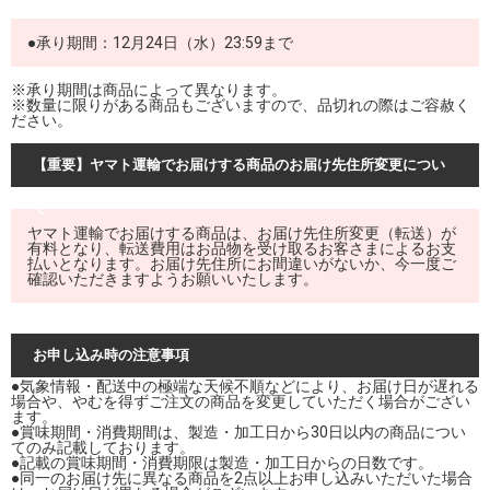
●承り期間：12月24日（水）23:59まで
※承り期間は商品によって異なります。
※数量に限りがある商品もございますので、品切れの際はご容赦く
ださい。
【重要】ヤマト運輸でお届けする商品のお届け先住所変更につい
て
ヤマト運輸でお届けする商品は、お届け先住所変更（転送）が
有料となり、転送費用はお品物を受け取るお客さまによるお支
払いとなります。お届け先住所にお間違いがないか、今一度ご
確認いただきますようお願いいたします。
お申し込み時の注意事項
●気象情報・配送中の極端な天候不順などにより、お届け日が遅れる
場合や、やむを得ずご注文の商品を変更していただく場合がござい
ます。
●賞味期間・消費期間は、製造・加工日から30日以内の商品につい
てのみ記載しております。
●記載の賞味期間・消費期限は製造・加工日からの日数です。
●同一のお届け先に異なる商品を2点以上お申し込みいただいた場合