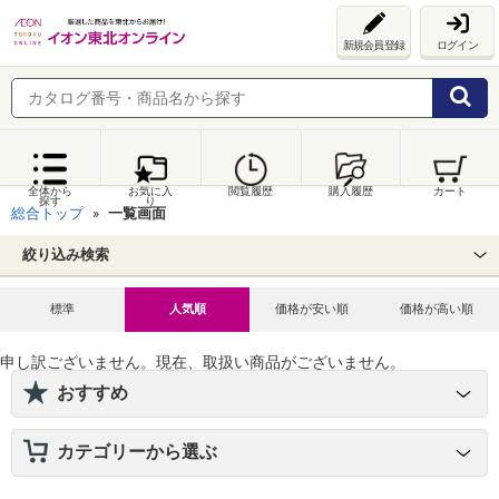
新規会員登録
ログイン
全体から
お気に入
閲覧履歴
購入履歴
カート
探す
り
総合トップ
一覧画面
絞り込み検索
標準
人気順
価格が安い順
価格が高い順
申し訳ございません。現在、取扱い商品がございません。
おすすめ
カテゴリーから選ぶ