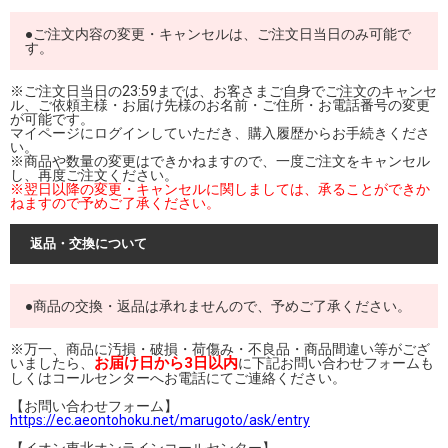
●ご注文内容の変更・キャンセルは、ご注文日当日のみ可能で
す。
※ご注文日当日の23:59までは、お客さまご自身でご注文のキャンセ
ル、ご依頼主様・お届け先様のお名前・ご住所・お電話番号の変更
が可能です。
マイページにログインしていただき、購入履歴からお手続きくださ
い。
※商品や数量の変更はできかねますので、一度ご注文をキャンセル
し、再度ご注文ください。
※翌日以降の変更・キャンセルに関しましては、承ることができか
ねますので予めご了承ください。
返品・交換について
●商品の交換・返品は承れませんので、予めご了承ください。
※万一、商品に汚損・破損・荷傷み・不良品・商品間違い等がござ
お届け日から3日以内
いましたら、
に下記お問い合わせフォームも
しくはコールセンターへお電話にてご連絡ください。
【お問い合わせフォーム】
https://ec.aeontohoku.net/marugoto/ask/entry