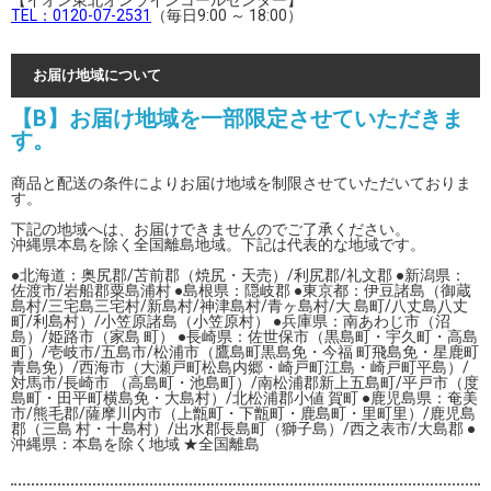
【イオン東北オンラインコールセンター】
TEL：0120-07-2531
（毎日9:00 ～ 18:00）
お届け地域について
【B】お届け地域を一部限定させていただきま
す。
商品と配送の条件によりお届け地域を制限させていただいておりま
す。
下記の地域へは、お届けできませんのでご了承ください。
沖縄県本島を除く全国離島地域。下記は代表的な地域です。
●北海道：奥尻郡/苫前郡（焼尻・天売）/利尻郡/礼文郡 ●新潟県：
佐渡市/岩船郡粟島浦村 ●島根県：隠岐郡 ●東京都：伊豆諸島（御蔵
島村/三宅島三宅村/新島村/神津島村/青ヶ島村/大 島町/八丈島八丈
町/利島村）/小笠原諸島（小笠原村） ●兵庫県：南あわじ市（沼
島）/姫路市（家島 町） ●長崎県：佐世保市（黒島町・宇久町・高島
町）/壱岐市/五島市/松浦市（鷹島町黒島免・今福 町飛島免・星鹿町
青島免）/西海市（大瀬戸町松島内郷・崎戸町江島・崎戸町平島）/
対馬市/長崎市 （高島町・池島町）/南松浦郡新上五島町/平戸市（度
島町・田平町横島免・大島村）/北松浦郡小値 賀町 ●鹿児島県：奄美
市/熊毛郡/薩摩川内市（上甑町・下甑町・鹿島町・里町里）/鹿児島
郡（三島 村・十島村）/出水郡長島町（獅子島）/西之表市/大島郡 ●
沖縄県：本島を除く地域 ★全国離島