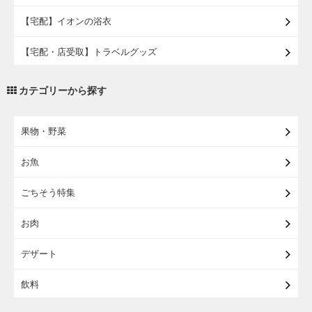
【宅配】イオンの浴衣
【宅配・店受取】トラベルグッズ
【宅配・店受取】2027イオンのランドセル
カテゴリーから探す
【宅配】まるごと東北直送便
果物・野菜
【宅配】東北のお酒
お魚
【宅配】東北うまいもの
ごちそう特集
【宅配・店受取】イオンのベビー用品
お肉
【宅配】シニアライフ
デザート
飲料