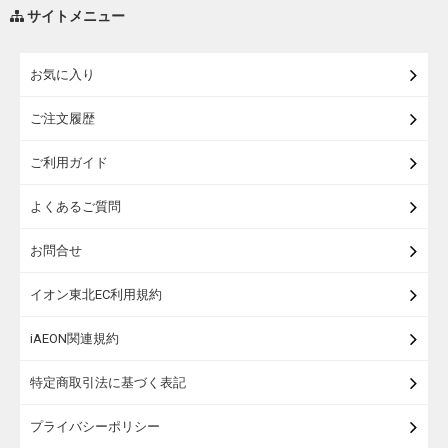
調味料・油
サイトメニュー
練り物・漬物・佃煮・乾物
お気に入り
米・麺・パン
ご注文履歴
瓶詰・缶詰・その他食品
ご利用ガイド
お酒
よくあるご質問
ランドセル
お問合せ
うなぎ
イオン東北EC利用規約
iAEON関連規約
特定商取引法に基づく表記
プライバシーポリシー