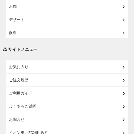
お肉
【宅配】シニアライフ
デザート
飲料
調味料・油
サイトメニュー
練り物・漬物・佃煮・乾物
お気に入り
米・麺・パン
ご注文履歴
瓶詰・缶詰・その他食品
ご利用ガイド
お酒
よくあるご質問
ランドセル
お問合せ
うなぎ
イオン東北EC利用規約