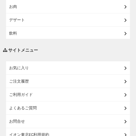
お肉
【宅配】シニアライフ
デザート
飲料
調味料・油
サイトメニュー
練り物・漬物・佃煮・乾物
お気に入り
米・麺・パン
ご注文履歴
瓶詰・缶詰・その他食品
ご利用ガイド
お酒
よくあるご質問
ランドセル
お問合せ
うなぎ
イオン東北EC利用規約