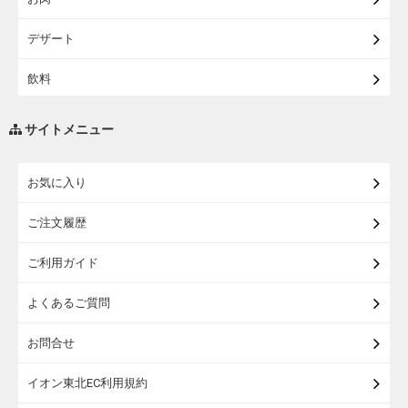
【宅配・店受取】イオンのベビー用品
デザート
【宅配】シニアライフ
飲料
調味料・油
サイトメニュー
練り物・漬物・佃煮・乾物
お気に入り
米・麺・パン
ご注文履歴
瓶詰・缶詰・その他食品
ご利用ガイド
お酒
よくあるご質問
ランドセル
お問合せ
うなぎ
イオン東北EC利用規約