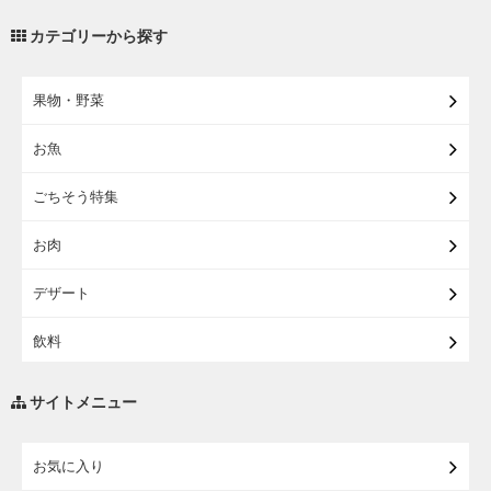
【宅配・店受取】2027イオンのランドセル
カテゴリーから探す
【宅配】まるごと東北直送便
果物・野菜
【宅配】東北のお酒
お魚
【宅配】東北うまいもの
ごちそう特集
【宅配・店受取】イオンのベビー用品
お肉
【宅配】シニアライフ
デザート
飲料
調味料・油
サイトメニュー
練り物・漬物・佃煮・乾物
お気に入り
米・麺・パン