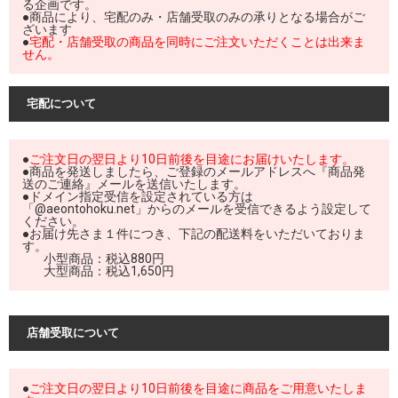
る企画です。
●商品により、宅配のみ・店舗受取のみの承りとなる場合がご
ざいます
●
宅配・店舗受取の商品を同時にご注文いただくことは出来ま
せん。
宅配について
●
ご注文日の翌日より10日前後を目途にお届けいたします。
●商品を発送しましたら、ご登録のメールアドレスへ『商品発
送のご連絡』メールを送信いたします。
●ドメイン指定受信を設定されている方は
「@aeontohoku.net」からのメールを受信できるよう設定して
ください。
●お届け先さま１件につき、下記の配送料をいただいておりま
す。
	小型商品：税込880円

店舗受取について
●
ご注文日の翌日より10日前後を目途に商品をご用意いたしま