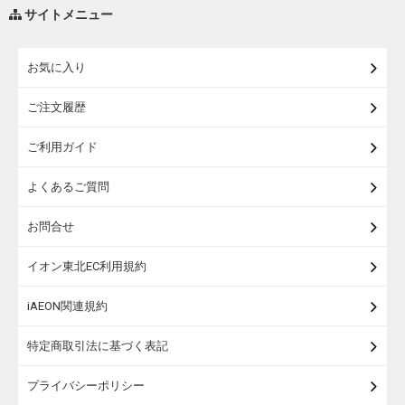
調味料・油
サイトメニュー
練り物・漬物・佃煮・乾物
お気に入り
米・麺・パン
ご注文履歴
瓶詰・缶詰・その他食品
ご利用ガイド
お酒
よくあるご質問
ランドセル
お問合せ
うなぎ
イオン東北EC利用規約
iAEON関連規約
特定商取引法に基づく表記
プライバシーポリシー