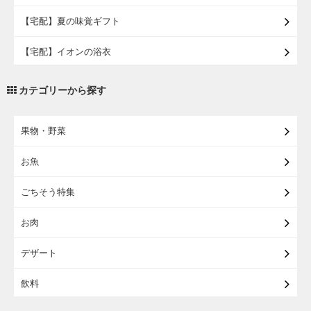
【宅配】夏の味覚ギフト
【宅配】イオンの浴衣
【宅配・店受取】トラベルグッズ
カテゴリーから探す
【宅配・店受取】2027イオンのランドセル
果物・野菜
【宅配】まるごと東北直送便
お魚
【宅配】東北のお酒
ごちそう特集
【宅配】東北うまいもの
お肉
【宅配・店受取】イオンのベビー用品
デザート
【宅配】シニアライフ
飲料