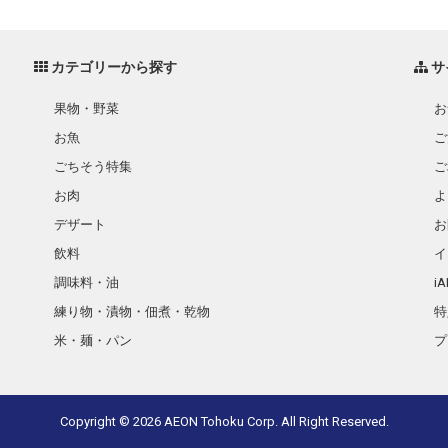
カテゴリーから探す
サ
果物・野菜
お
お魚
ご
ごちそう特集
ご
お肉
よ
デザート
お
飲料
イ
調味料・油
i
練り物・漬物・佃煮・乾物
特
米・麺・パン
プ
瓶詰・缶詰・その他食品
お酒
Copyright ©
2026 AEON Tohoku Corp. All Right Reserved.
ランドセル