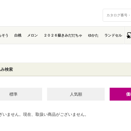
ちそう
白桃
メロン
２０２６嶽きみだだちゃ
ゆかた
ランドセル
込み検索
標準
人気順
価
ざいません。現在、取扱い商品がございません。