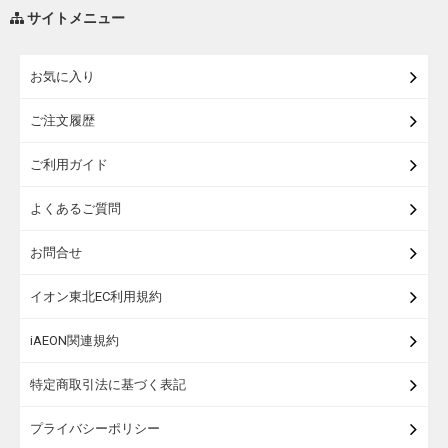
調味料・油
サイトメニュー
練り物・漬物・佃煮・乾物
お気に入り
米・麺・パン
ご注文履歴
瓶詰・缶詰・その他食品
ご利用ガイド
お酒
よくあるご質問
ランドセル
お問合せ
うなぎ
イオン東北EC利用規約
iAEON関連規約
特定商取引法に基づく表記
プライバシーポリシー