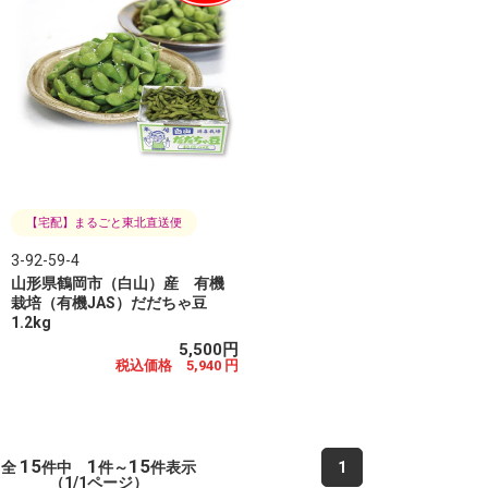
【宅配】まるごと東北直送便
3-92-59-4
山形県鶴岡市（白山）産 有機
栽培（有機JAS）だだちゃ豆
1.2kg
5,500円
税込価格 5,940 円
15
1
15
全
件中
件～
件表示
1
（1/1ページ）