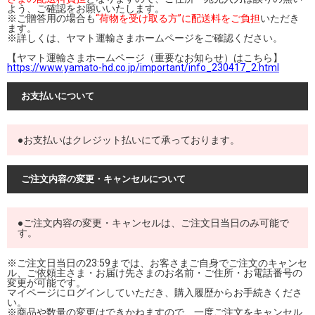
よう、ご確認をお願いいたします。
※ご贈答用の場合も
“荷物を受け取る方”に配送料をご負担
いただき
ます。
※詳しくは、ヤマト運輸さまホームページをご確認ください。
【ヤマト運輸さまホームページ（重要なお知らせ）はこちら】
https://www.yamato-hd.co.jp/important/info_230417_2.html
お支払いについて
●お支払いはクレジット払いにて承っております。
ご注文内容の変更・キャンセルについて
●ご注文内容の変更・キャンセルは、ご注文日当日のみ可能で
す。
※ご注文日当日の23:59までは、お客さまご自身でご注文のキャンセ
ル、ご依頼主さま・お届け先さまのお名前・ご住所・お電話番号の
変更が可能です。
マイページにログインしていただき、購入履歴からお手続きくださ
い。
※商品や数量の変更はできかねますので、一度ご注文をキャンセル