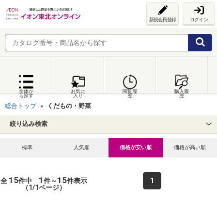
新規会員登録
ログイン
全体か
お気に
閲覧履
購入履
ら探す
入り
歴
歴
総合トップ
くだもの・野菜
絞り込み検索
標準
人気順
価格が安い順
価格が高い順
15
1
15
全
件中
件～
件表示
1
（1/1ページ）