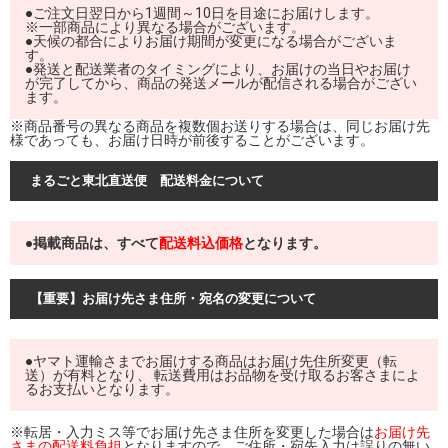
●ご注文日翌日から1週間～10日を目途にお届けします。
※一部商品により異なる場合がございます。
●天候の都合によりお届け期間が変更になる場合がございま
す。
●発送と配送業者のタイミングにより、お届けの当日やお届け
が完了してから、商品の発送メールが配信される場合がござい
ます。
※商品番号の異なる商品を複数個お送りする場合は、同じお届け先
様であっても、お届け日時が前後することがございます。
まるごと東北直送便 配送料金について
●掲載商品は、すべて
配送料込価格
となります。
【重要】お届け先さま住所・宛名の変更について
●ヤマト運輸さまでお届けする商品はお届け先住所変更（転
送）が有料となり、 転送費用はお品物を受け取るお客さまによ
るお支払いとなります。
※転居・入力ミス等でお届け先さま住所を変更した場合は
お届け先
さまの配送料負担
となりますので、ご住所・宛先入力は誤りの無い