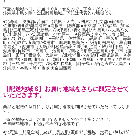
す。
下記の地域へは、お届けできませんのでご了承ください。
沖縄県本島を除く全国離島地域。下記は代表的な地域です。
●北海道：奥尻郡/苫前郡（焼尻・天売）/利尻郡/礼文郡 ●新潟県：
佐渡市/岩船郡粟島浦村 ●島根県：隠岐郡 ●東京都：伊豆諸島（御蔵
島村/三宅島三宅村/新島村/神津島村/青ヶ島村/大 島町/八丈島八丈
町/利島村）/小笠原諸島（小笠原村） ●兵庫県：南あわじ市（沼
島）/姫路市（家島 町） ●長崎県：佐世保市（黒島町・宇久町・高島
町）/壱岐市/五島市/松浦市（鷹島町黒島免・今福 町飛島免・星鹿町
青島免）/西海市（大瀬戸町松島内郷・崎戸町江島・崎戸町平島）/
対馬市/長崎市 （高島町・池島町）/南松浦郡新上五島町/平戸市（度
島町・田平町横島免・大島村）/北松浦郡小値 賀町 ●鹿児島県：奄美
市/熊毛郡/薩摩川内市（上甑町・下甑町・鹿島町・里町里）/鹿児島
郡（三島 村・十島村）/出水郡長島町（獅子島）/西之表市/大島郡 ●
沖縄県：本島を除く地域 ★全国離島
【配送地域 S】お届け地域をさらに限定させて
いただきます。
商品と配送の条件によりお届け地域を制限させていただいておりま
す。
下記の地域へは、お届けできませんのでご了承ください。
全国離島地域。下記は代表的な地域です。
●北海道：郡部全域 及び 奥尻郡/苫前郡（焼尻・天売）/利尻郡/