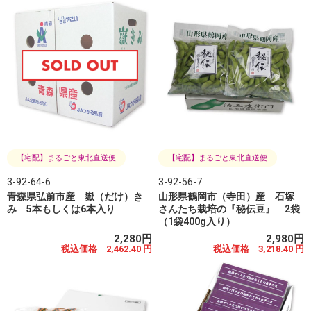
【宅配】まるごと東北直送便
【宅配】まるごと東北直送便
3-92-64-6
3-92-56-7
青森県弘前市産 嶽（だけ）き
山形県鶴岡市（寺田）産 石塚
み 5本もしくは6本入り
さんたち栽培の『秘伝豆』 2袋
（1袋400g入り）
2,280円
2,980円
税込価格 2,462.40 円
税込価格 3,218.40 円