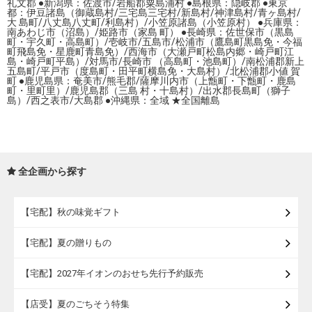
礼文郡 ●新潟県：佐渡市/岩船郡粟島浦村 ●島根県：隠岐郡 ●東京
都：伊豆諸島（御蔵島村/三宅島三宅村/新島村/神津島村/青ヶ島村/
大 島町/八丈島八丈町/利島村）/小笠原諸島（小笠原村） ●兵庫県：
南あわじ市（沼島）/姫路市（家島 町） ●長崎県：佐世保市（黒島
町・宇久町・高島町）/壱岐市/五島市/松浦市（鷹島町黒島免・今福
町飛島免・星鹿町青島免）/西海市（大瀬戸町松島内郷・崎戸町江
島・崎戸町平島）/対馬市/長崎市 （高島町・池島町）/南松浦郡新上
五島町/平戸市（度島町・田平町横島免・大島村）/北松浦郡小値 賀
町 ●鹿児島県：奄美市/熊毛郡/薩摩川内市（上甑町・下甑町・鹿島
町・里町里）/鹿児島郡（三島 村・十島村）/出水郡長島町（獅子
島）/西之表市/大島郡 ●沖縄県：全域 ★全国離島
全企画から探す
【宅配】秋の味覚ギフト
【宅配】夏の贈りもの
【宅配】2027年イオンのおせち先行予約販売
【店受】夏のごちそう特集