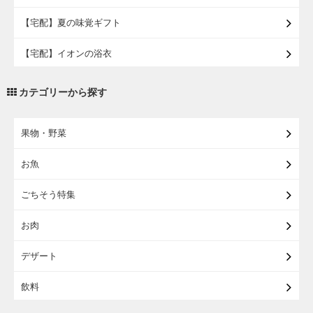
【宅配】夏の味覚ギフト
【宅配】イオンの浴衣
【宅配・店受取】トラベルグッズ
カテゴリーから探す
【宅配・店受取】2027イオンのランドセル
果物・野菜
【宅配】まるごと東北直送便
お魚
【宅配】東北のお酒
ごちそう特集
【宅配】東北うまいもの
お肉
【宅配・店受取】イオンのベビー用品
デザート
【宅配】シニアライフ
飲料