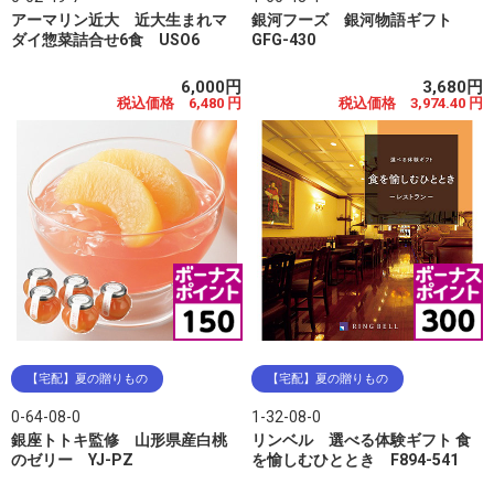
アーマリン近大 近大生まれマ
銀河フーズ 銀河物語ギフト
ダイ惣菜詰合せ6食 USO6
GFG-430
6,000円
3,680円
税込価格 6,480 円
税込価格 3,974.40 円
【宅配】夏の贈りもの
【宅配】夏の贈りもの
0-64-08-0
1-32-08-0
銀座トトキ監修 山形県産白桃
リンベル 選べる体験ギフト 食
のゼリー YJ-PZ
を愉しむひととき F894-541