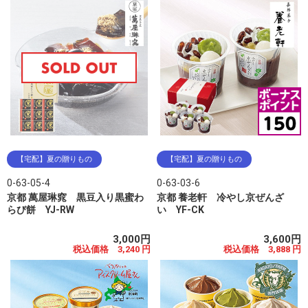
【宅配】夏の贈りもの
【宅配】夏の贈りもの
0-63-05-4
0-63-03-6
京都 萬屋琳窕 黒豆入り黒蜜わ
京都 養老軒 冷やし京ぜんざ
らび餅 YJ-RW
い YF-CK
3,000円
3,600円
税込価格 3,240 円
税込価格 3,888 円