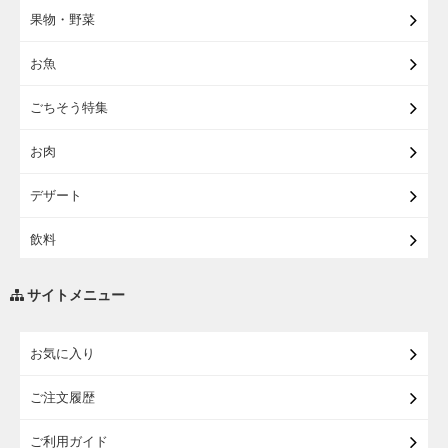
果物・野菜
【宅配】まるごと東北直送便
お魚
【宅配】東北のお酒
ごちそう特集
【宅配】東北うまいもの
お肉
【宅配・店受取】イオンのベビー用品
デザート
【宅配】シニアライフ
飲料
調味料・油
サイトメニュー
練り物・漬物・佃煮・乾物
お気に入り
米・麺・パン
ご注文履歴
瓶詰・缶詰・その他食品
ご利用ガイド