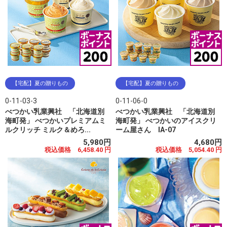
【宅配】夏の贈りもの
【宅配】夏の贈りもの
0-11-03-3
0-11-06-0
べつかい乳業興社 「北海道別
べつかい乳業興社 「北海道別
海町発」 べつかいプレミアムミ
海町発」 べつかいのアイスクリ
ルクリッチ ミルク＆めろ...
ーム屋さん IA-07
5,980円
4,680円
税込価格 6,458.40 円
税込価格 5,054.40 円