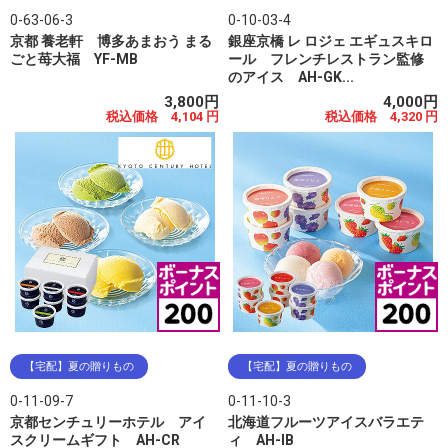
0-63-06-3
0-10-03-4
京都 養老軒 博多あまおう まる
銀座京橋 レ ロジェ エギュスキロ
ごと苺大福 YF-MB
ール フレンチレストラン監修
のアイス AH-GK...
3,800円
4,000円
税込価格 4,104 円
税込価格 4,320 円
【宅配】夏の贈りもの
【宅配】夏の贈りもの
0-11-09-7
0-11-10-3
京都センチュリーホテル アイ
北海道フルーツアイスバラエテ
スクリームギフト AH-CR
ィ AH-IB