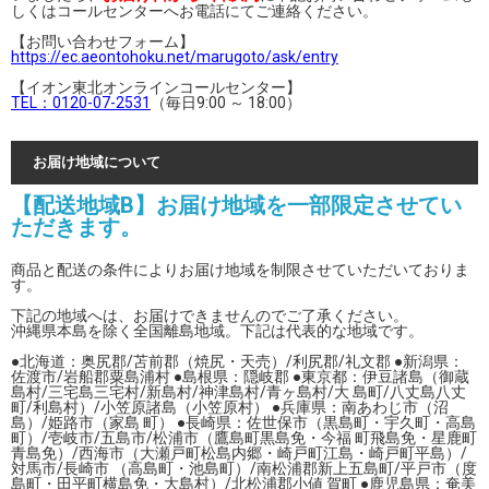
しくはコールセンターへお電話にてご連絡ください。
【お問い合わせフォーム】
https://ec.aeontohoku.net/marugoto/ask/entry
【イオン東北オンラインコールセンター】
TEL：0120-07-2531
（毎日9:00 ～ 18:00）
お届け地域について
【配送地域B】お届け地域を一部限定させてい
ただきます。
商品と配送の条件によりお届け地域を制限させていただいておりま
す。
下記の地域へは、お届けできませんのでご了承ください。
沖縄県本島を除く全国離島地域。下記は代表的な地域です。
●北海道：奥尻郡/苫前郡（焼尻・天売）/利尻郡/礼文郡 ●新潟県：
佐渡市/岩船郡粟島浦村 ●島根県：隠岐郡 ●東京都：伊豆諸島（御蔵
島村/三宅島三宅村/新島村/神津島村/青ヶ島村/大 島町/八丈島八丈
町/利島村）/小笠原諸島（小笠原村） ●兵庫県：南あわじ市（沼
島）/姫路市（家島 町） ●長崎県：佐世保市（黒島町・宇久町・高島
町）/壱岐市/五島市/松浦市（鷹島町黒島免・今福 町飛島免・星鹿町
青島免）/西海市（大瀬戸町松島内郷・崎戸町江島・崎戸町平島）/
対馬市/長崎市 （高島町・池島町）/南松浦郡新上五島町/平戸市（度
島町・田平町横島免・大島村）/北松浦郡小値 賀町 ●鹿児島県：奄美