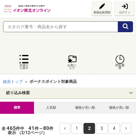
新規会員登録
ログイン
全体か
お気に
閲覧履
ら探す
入り
歴
総合トップ
ボーナスポイント対象商品
絞り込み検索
標準
人気順
価格が安い順
価格が高い順
465
41
80
全
件中
件～
件
1
2
3
4
表示 （2/12ページ）