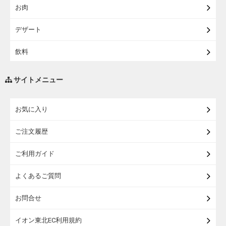
お肉
【宅配・店受取】イオンのベビー用品
デザート
【宅配】シニアライフ
飲料
調味料・油
サイトメニュー
練り物・漬物・佃煮・乾物
お気に入り
米・麺・パン
ご注文履歴
瓶詰・缶詰・その他食品
ご利用ガイド
お酒
よくあるご質問
ランドセル
お問合せ
うなぎ
イオン東北EC利用規約