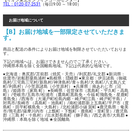
【イオン東北オンラインコールセンター】
TEL：0120-07-2531
（毎日9:00 ～ 18:00）
お届け地域について
【B】お届け地域を一部限定させていただきま
す。
商品と配送の条件によりお届け地域を制限させていただいておりま
す。
下記の地域へは、お届けできませんのでご了承ください。
沖縄県本島を除く全国離島地域。下記は代表的な地域です。
●北海道：奥尻郡/苫前郡（焼尻・天売）/利尻郡/礼文郡 ●新潟県：
佐渡市/岩船郡粟島浦村 ●島根県：隠岐郡 ●東京都：伊豆諸島（御蔵
島村/三宅島三宅村/新島村/神津島村/青ヶ島村/大 島町/八丈島八丈
町/利島村）/小笠原諸島（小笠原村） ●兵庫県：南あわじ市（沼
島）/姫路市（家島 町） ●長崎県：佐世保市（黒島町・宇久町・高島
町）/壱岐市/五島市/松浦市（鷹島町黒島免・今福 町飛島免・星鹿町
青島免）/西海市（大瀬戸町松島内郷・崎戸町江島・崎戸町平島）/
対馬市/長崎市 （高島町・池島町）/南松浦郡新上五島町/平戸市（度
島町・田平町横島免・大島村）/北松浦郡小値 賀町 ●鹿児島県：奄美
市/熊毛郡/薩摩川内市（上甑町・下甑町・鹿島町・里町里）/鹿児島
郡（三島 村・十島村）/出水郡長島町（獅子島）/西之表市/大島郡 ●
沖縄県：本島を除く地域 ★全国離島