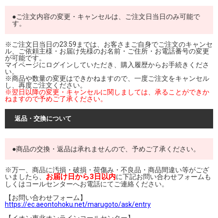
●ご注文内容の変更・キャンセルは、ご注文日当日のみ可能で
す。
※ご注文日当日の23:59までは、お客さまご自身でご注文のキャンセ
ル、ご依頼主様・お届け先様のお名前・ご住所・お電話番号の変更
が可能です。
マイページにログインしていただき、購入履歴からお手続きくださ
い。
※商品や数量の変更はできかねますので、一度ご注文をキャンセル
し、再度ご注文ください。
※翌日以降の変更・キャンセルに関しましては、承ることができか
ねますので予めご了承ください。
返品・交換について
●商品の交換・返品は承れませんので、予めご了承ください。
※万一、商品に汚損・破損・荷傷み・不良品・商品間違い等がござ
お届け日から3日以内
いましたら、
に下記お問い合わせフォームも
しくはコールセンターへお電話にてご連絡ください。
【お問い合わせフォーム】
https://ec.aeontohoku.net/marugoto/ask/entry