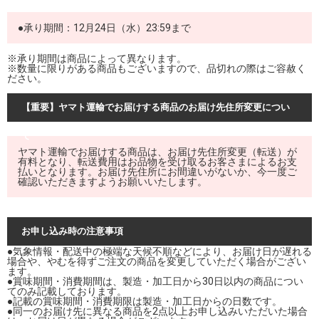
●承り期間：12月24日（水）23:59まで
※承り期間は商品によって異なります。
※数量に限りがある商品もございますので、品切れの際はご容赦く
ださい。
【重要】ヤマト運輸でお届けする商品のお届け先住所変更につい
て
ヤマト運輸でお届けする商品は、お届け先住所変更（転送）が
有料となり、転送費用はお品物を受け取るお客さまによるお支
払いとなります。お届け先住所にお間違いがないか、今一度ご
確認いただきますようお願いいたします。
お申し込み時の注意事項
●気象情報・配送中の極端な天候不順などにより、お届け日が遅れる
場合や、やむを得ずご注文の商品を変更していただく場合がござい
ます。
●賞味期間・消費期間は、製造・加工日から30日以内の商品につい
てのみ記載しております。
●記載の賞味期間・消費期限は製造・加工日からの日数です。
●同一のお届け先に異なる商品を2点以上お申し込みいただいた場合