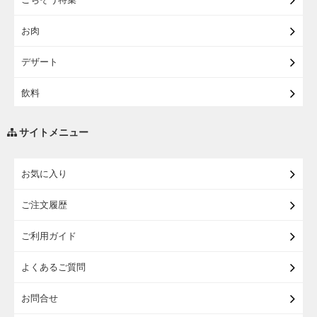
【宅配・店受取】イオンのベビー用品
お肉
【宅配】シニアライフ
デザート
飲料
調味料・油
サイトメニュー
練り物・漬物・佃煮・乾物
お気に入り
米・麺・パン
ご注文履歴
瓶詰・缶詰・その他食品
ご利用ガイド
お酒
よくあるご質問
ランドセル
お問合せ
うなぎ