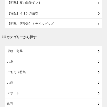
【宅配】夏の味覚ギフト
【宅配】イオンの浴衣
【宅配・店受取】トラベルグッズ
【宅配・店受取】2027イオンのランドセル
カテゴリーから探す
【宅配】まるごと東北直送便
果物・野菜
【宅配】東北のお酒
お魚
【宅配】東北うまいもの
ごちそう特集
【宅配・店受取】イオンのベビー用品
お肉
【宅配】シニアライフ
デザート
飲料