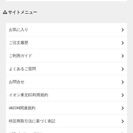
調味料・油
サイトメニュー
練り物・漬物・佃煮・乾物
お気に入り
米・麺・パン
ご注文履歴
瓶詰・缶詰・その他食品
ご利用ガイド
お酒
よくあるご質問
ランドセル
お問合せ
うなぎ
イオン東北EC利用規約
iAEON関連規約
特定商取引法に基づく表記