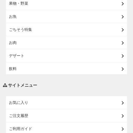
果物・野菜
【宅配】まるごと東北直送便
お魚
【宅配】東北のお酒
ごちそう特集
【宅配】東北うまいもの
お肉
【宅配・店受取】イオンのベビー用品
デザート
【宅配】シニアライフ
飲料
調味料・油
サイトメニュー
練り物・漬物・佃煮・乾物
お気に入り
米・麺・パン
ご注文履歴
瓶詰・缶詰・その他食品
ご利用ガイド