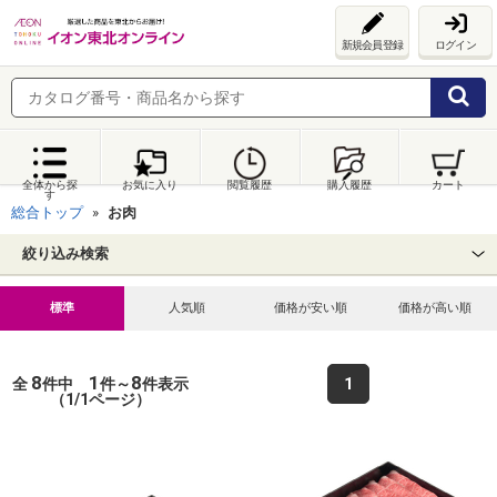
新規会員登録
ログイン
全体から探
お気に入り
閲覧履歴
購入履歴
カート
す
総合トップ
お肉
絞り込み検索
標準
人気順
価格が安い順
価格が高い順
8
1
8
全
件中
件～
件表示
1
（1/1ページ）