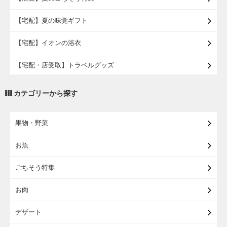
【宅配】夏の味覚ギフト
【宅配】イオンの浴衣
【宅配・店受取】トラベルグッズ
【宅配・店受取】2027イオンのランドセル
カテゴリーから探す
【宅配】まるごと東北直送便
果物・野菜
【宅配】東北のお酒
お魚
【宅配】東北うまいもの
ごちそう特集
【宅配・店受取】イオンのベビー用品
お肉
【宅配】シニアライフ
デザート