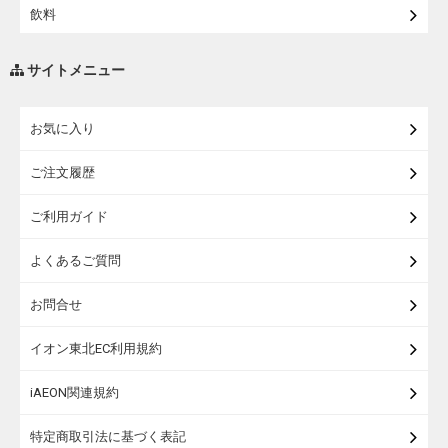
飲料
調味料・油
サイトメニュー
練り物・漬物・佃煮・乾物
お気に入り
米・麺・パン
ご注文履歴
瓶詰・缶詰・その他食品
ご利用ガイド
お酒
よくあるご質問
ランドセル
お問合せ
うなぎ
イオン東北EC利用規約
iAEON関連規約
特定商取引法に基づく表記