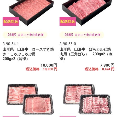
【宅配】まるごと東北直送便
【宅配】まるごと東北直送便
3-90-54-1
3-90-55-0
山形県 山形牛 ロースすき焼
山形県 山形牛 ばらカルビ焼
き・しゃぶしゃぶ用
肉用（三角ばら） 200g×2（冷
200g×2（冷凍）
凍）
10,000円
7,800円
税込価格 10,800 円
税込価格 8,424 円