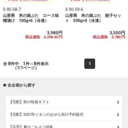
3-90-58-7
3-90-59-6
山形県 米の娘ぶた ロース味
山形県 米の娘ぶた 餃子セッ
噌漬け 100g×6（冷凍）
ト 300g×4（冷凍）
3,980円
3,500円
税込価格 4,298.40 円
税込価格 3,780 円
8
1
8
全
件中
件～
件表示
1
（1/1ページ）
全企画から探す
【宅配】秋の味覚ギフト
【宅配】2027年イオンのおせち先行予約販売
【店受】夏のごちそう特集