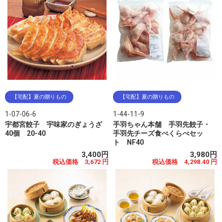
【宅配】夏の贈りもの
【宅配】夏の贈りもの
1-07-06-6
1-44-11-9
宇都宮餃子 宇味家のぎょうざ
手羽ちゃん本舗 手羽先餃子・
40個 20-40
手羽先チーズ食べくらべセッ
ト NF40
3,400円
3,980円
税込価格 3,672 円
税込価格 4,298.40 円