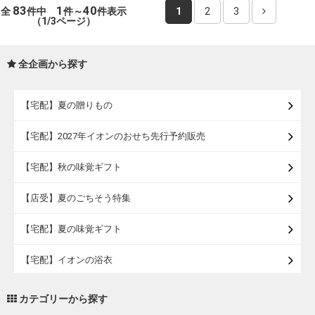
83
1
40
全
件中
件～
件表示
1
2
3
（1/3ページ）
全企画から探す
【宅配】夏の贈りもの
【宅配】2027年イオンのおせち先行予約販売
【宅配】秋の味覚ギフト
【店受】夏のごちそう特集
【宅配】夏の味覚ギフト
【宅配】イオンの浴衣
【宅配・店受取】トラベルグッズ
カテゴリーから探す