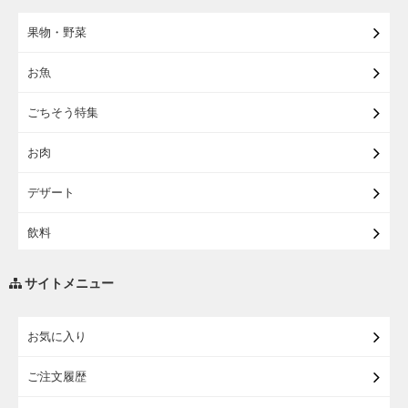
【宅配・店受取】2027イオンのランドセル
果物・野菜
【宅配】まるごと東北直送便
お魚
【宅配】東北のお酒
ごちそう特集
【宅配】東北うまいもの
お肉
【宅配・店受取】イオンのベビー用品
デザート
【宅配】シニアライフ
飲料
調味料・油
サイトメニュー
練り物・漬物・佃煮・乾物
お気に入り
米・麺・パン
ご注文履歴
瓶詰・缶詰・その他食品