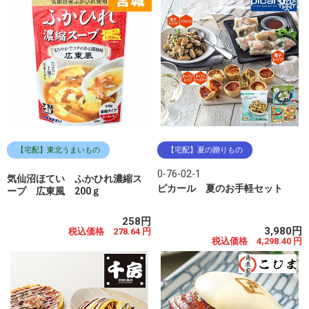
【宅配】東北うまいもの
【宅配】夏の贈りもの
0-76-02-1
気仙沼ほてい ふかひれ濃縮ス
ピカール 夏のお手軽セット
ープ 広東風 200ｇ
258円
3,980円
税込価格 278.64 円
税込価格 4,298.40 円