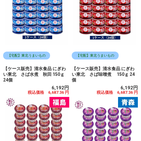
【宅配】東北うまいもの
【宅配】東北うまいもの
【ケース販売】清水食品 にぎわ
【ケース販売】清水食品 にぎわ
い東北 さば水煮 秋田 150ｇ
い東北 さば味噌煮 150ｇ 24
24個
個
6,192円
6,192円
税込価格 6,687.36 円
税込価格 6,687.36 円