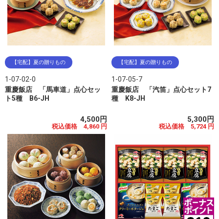
【宅配】夏の贈りもの
【宅配】夏の贈りもの
1-07-02-0
1-07-05-7
重慶飯店 「馬車道」点心セッ
重慶飯店 「汽笛」点心セット7
ト5種 B6-JH
種 K8-JH
4,500円
5,300円
税込価格 4,860 円
税込価格 5,724 円