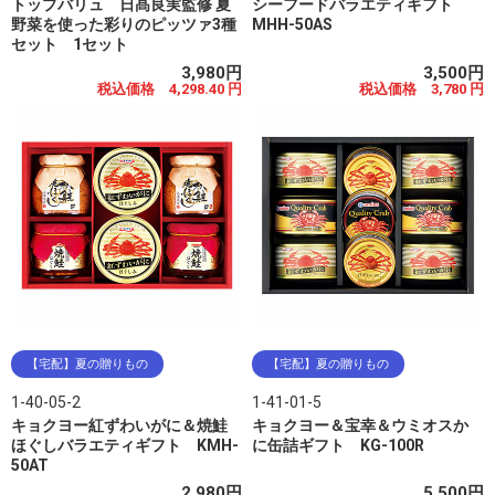
トップバリュ 日髙良実監修 夏
シーフードバラエティギフト
野菜を使った彩りのピッツァ3種
MHH-50AS
セット 1セット
3,980円
3,500円
税込価格 4,298.40 円
税込価格 3,780 円
【宅配】夏の贈りもの
【宅配】夏の贈りもの
1-40-05-2
1-41-01-5
キョクヨー紅ずわいがに＆焼鮭
キョクヨー＆宝幸＆ウミオスか
ほぐしバラエティギフト KMH-
に缶詰ギフト KG-100R
50AT
2,980円
5,500円