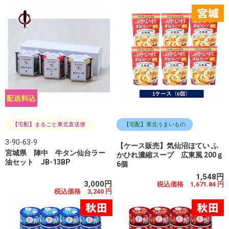
【宅配】まるごと東北直送便
【宅配】東北うまいもの
3-90-63-9
【ケース販売】気仙沼ほてい ふ
宮城県 陣中 牛タン仙台ラー
かひれ濃縮スープ 広東風 200ｇ
油セット JB-13BP
6個
1,548円
3,000円
税込価格 1,671.84 円
税込価格 3,240 円