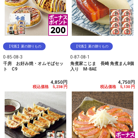
【宅配】夏の贈りもの
【宅配】夏の贈りもの
0-85-08-3
0-87-08-1
千房 お好み焼・オムそばセッ
角煮家こじま 長崎 角煮まん8個
ト C9
入り M-8AE
4,850円
4,750円
税込価格 5,238 円
税込価格 5,130 円