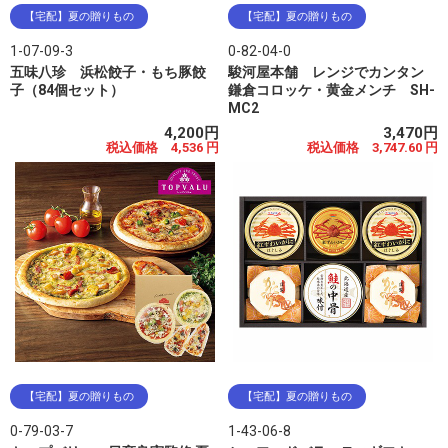
【宅配】夏の贈りもの
【宅配】夏の贈りもの
1-07-09-3
0-82-04-0
五味八珍 浜松餃子・もち豚餃
駿河屋本舗 レンジでカンタン
子（84個セット）
鎌倉コロッケ・黄金メンチ SH-
MC2
4,200円
3,470円
税込価格 4,536 円
税込価格 3,747.60 円
【宅配】夏の贈りもの
【宅配】夏の贈りもの
0-79-03-7
1-43-06-8