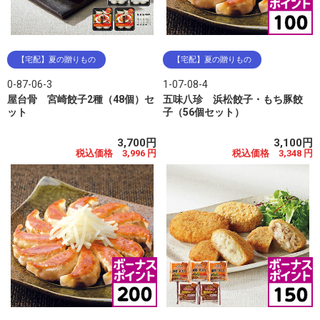
【宅配】夏の贈りもの
【宅配】夏の贈りもの
0-87-06-3
1-07-08-4
屋台骨 宮崎餃子2種（48個）セ
五味八珍 浜松餃子・もち豚餃
ット
子（56個セット）
3,700円
3,100円
税込価格 3,996 円
税込価格 3,348 円