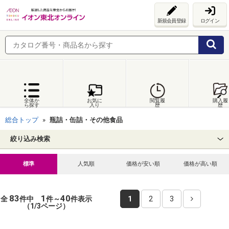
新規会員登録
ログイン
全体か
お気に
閲覧履
購入履
ら探す
入り
歴
歴
総合トップ
瓶詰・缶詰・その他食品
絞り込み検索
標準
人気順
価格が安い順
価格が高い順
83
1
40
全
件中
件～
件表示
1
2
3
（1/3ページ）