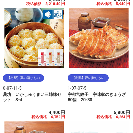
税込価格 3,218.40 円
税込価格 5,940 円
【宅配】夏の贈りもの
【宅配】夏の贈りもの
0-87-11-5
1-07-07-5
萬坊 いかしゅうまい三姉妹セ
宇都宮餃子 宇味家のぎょうざ
ット S-4
80個 20-80
4,400円
5,800円
税込価格 4,752 円
税込価格 6,264 円