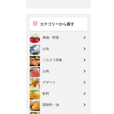
カテゴリーから探す
果物・野菜
お魚
ごちそう特集
お肉
デザート
飲料
調味料・油