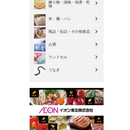
練り物・漬物・佃煮・乾
物
米・麺・パン
瓶詰・缶詰・その他食品
お酒
ランドセル
うなぎ