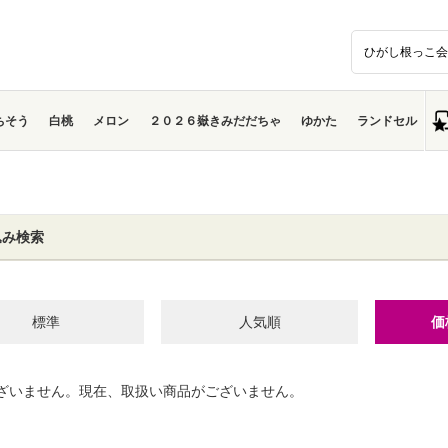
ちそう
白桃
メロン
２０２６嶽きみだだちゃ
ゆかた
ランドセル
込み検索
標準
人気順
価
ざいません。現在、取扱い商品がございません。