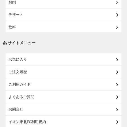
お肉
【宅配】シニアライフ
デザート
飲料
調味料・油
サイトメニュー
練り物・漬物・佃煮・乾物
お気に入り
米・麺・パン
ご注文履歴
瓶詰・缶詰・その他食品
ご利用ガイド
お酒
よくあるご質問
ランドセル
お問合せ
うなぎ
イオン東北EC利用規約