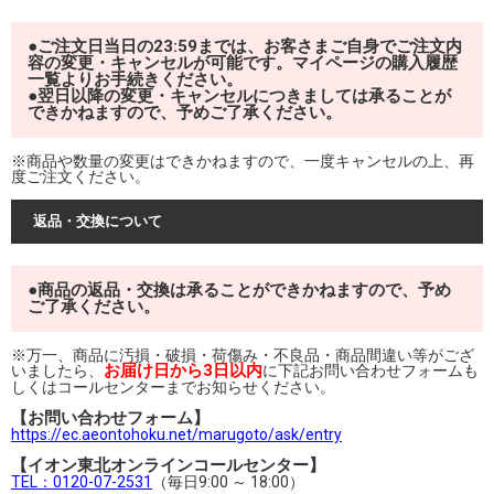
●ご注文日当日の23:59までは、お客さまご自身でご注文内
容の変更・キャンセルが可能です。マイページの購入履歴
一覧よりお手続きください。
●翌日以降の変更・キャンセルにつきましては承ることが
できかねますので、予めご了承ください。
※商品や数量の変更はできかねますので、一度キャンセルの上、再
度ご注文ください。
返品・交換について
●商品の返品・交換は承ることができかねますので、予め
ご了承ください。
※万一、商品に汚損・破損・荷傷み・不良品・商品間違い等がござ
お届け日から3日以内
いましたら、
に下記お問い合わせフォームも
しくはコールセンターまでお知らせください。
【お問い合わせフォーム】
https://ec.aeontohoku.net/marugoto/ask/entry
【イオン東北オンラインコールセンター】
TEL：0120-07-2531
（毎日9:00 ～ 18:00）