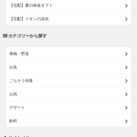
【宅配】夏の味覚ギフト
【宅配】イオンの浴衣
【宅配・店受取】トラベルグッズ
カテゴリーから探す
【宅配・店受取】2027イオンのランドセル
果物・野菜
【宅配】まるごと東北直送便
お魚
【宅配】東北のお酒
ごちそう特集
【宅配】東北うまいもの
お肉
【宅配・店受取】イオンのベビー用品
デザート
【宅配】シニアライフ
飲料
調味料・油