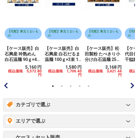
【宅配】東北うまいも
【宅配】東北うまいも
【宅配】東北うまいも
【宅配
の
の
の
の
【ケース販売】白
【ケース販売】白
【ケース販売】松
【ケー
石興産 吟熟めん
石興産 白石だるま
田製粉 たべきり小
代目佐
白石温麺 90ｇ×4束
温麺 100ｇ×3束 10
分け白石温麺 250
干饂飩 
20個
個
ｇ 16個
円
5,160 円
1,580 円
3,168 円
0
税込価格 5,572.80
税込価格 1,706.40
税込価格 3,421.44
税込価
円
円
円
円
カテゴリで選ぶ
エリアで選ぶ
ケース・セット販売