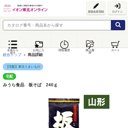
新規会員登録
ログイン
全体から
お気に入
閲覧履歴
購入履
カート
探す
り
歴
総合トップ
商品詳細
【宅配】東北うまいもの
宅配
みうら食品 板そば 240ｇ