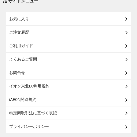
サイトメニュー
練り物・漬物・佃煮・乾物
お気に入り
米・麺・パン
ご注文履歴
瓶詰・缶詰・その他食品
ご利用ガイド
お酒
よくあるご質問
ランドセル
お問合せ
うなぎ
イオン東北EC利用規約
iAEON関連規約
特定商取引法に基づく表記
プライバシーポリシー