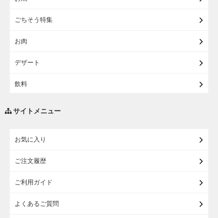
【宅配】東北のお酒
ごちそう特集
【宅配】東北うまいもの
お肉
【宅配・店受取】イオンのベビー用品
デザート
【宅配】シニアライフ
飲料
調味料・油
サイトメニュー
練り物・漬物・佃煮・乾物
お気に入り
米・麺・パン
ご注文履歴
瓶詰・缶詰・その他食品
ご利用ガイド
お酒
よくあるご質問
ランドセル