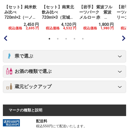
【セット】純米飲
【セット】南東北
【岩手】 紫波フル
【岩手
み比べ
飲み比べ
ーツパーク 紫波
ーツパ
720ml×2（一ノ蔵
720ml×3（宮城：
メルロー 赤
リースリ
／浦霞） 化粧
浦霞／山形：東光
750ml（箱代別途
ン 白 750ml（箱
円
2,450 円
4,120 円
1,800 円
箱 （箱代別途料
／福島：榮川）
料金）
代別途
円
税込価格 2,695 円
税込価格 4,532 円
税込価格 1,980 円
税込価
金）
化粧箱 （箱代別
途料金）
県で選ぶ
お酒の種類で選ぶ
蔵元ピックアップ
マークの種類と説明
配送料
税込550円にて配送いたします。