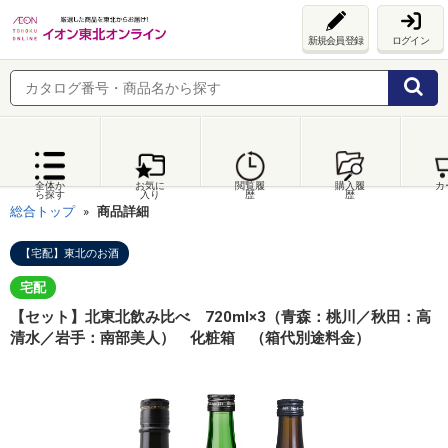
新規会員登録
ログイン
全体か
お気に
閲覧履
購入履
カ
ら探す
入り
歴
歴
総合トップ
商品詳細
【宅配】東北のお酒
宅配
【セット】北東北飲み比べ 720ml×3（青森：桃川／秋田：高
清水／岩手：南部美人） 化粧箱 （箱代別途料金）