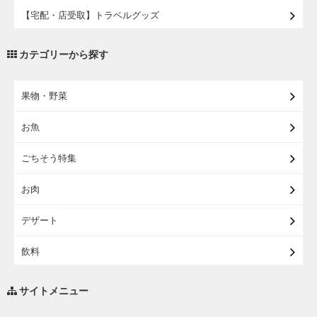
【宅配・店受取】トラベルグッズ
【宅配・店受取】2027イオンのランドセル
カテゴリーから探す
【宅配】まるごと東北直送便
果物・野菜
【宅配】東北のお酒
お魚
【宅配】東北うまいもの
ごちそう特集
【宅配・店受取】イオンのベビー用品
お肉
【宅配】シニアライフ
デザート
飲料
調味料・油
サイトメニュー
練り物・漬物・佃煮・乾物