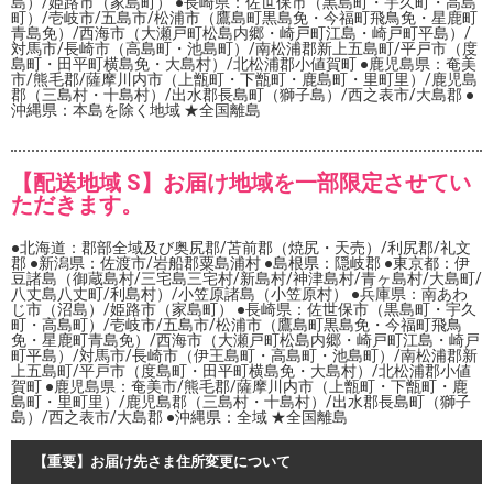
島）/姫路市（家島町） ●長崎県：佐世保市（黒島町・宇久町・高島
町）/壱岐市/五島市/松浦市（鷹島町黒島免・今福町飛鳥免・星鹿町
青島免）/西海市（大瀬戸町松島内郷・崎戸町江島・崎戸町平島）/
対馬市/長崎市（高島町・池島町）/南松浦郡新上五島町/平戸市（度
島町・田平町横島免・大島村）/北松浦郡小値賀町 ●鹿児島県：奄美
市/熊毛郡/薩摩川内市（上甑町・下甑町・鹿島町・里町里）/鹿児島
郡（三島村・十島村）/出水郡長島町（獅子島）/西之表市/大島郡 ●
沖縄県：本島を除く地域 ★全国離島
【配送地域 S】お届け地域を一部限定させてい
ただきます。
●北海道：郡部全域及び奥尻郡/苫前郡（焼尻・天売）/利尻郡/礼文
郡 ●新潟県：佐渡市/岩船郡粟島浦村 ●島根県：隠岐郡 ●東京都：伊
豆諸島（御蔵島村/三宅島三宅村/新島村/神津島村/青ヶ島村/大島町/
八丈島八丈町/利島村）/小笠原諸島（小笠原村） ●兵庫県：南あわ
じ市（沼島）/姫路市（家島町） ●長崎県：佐世保市（黒島町・宇久
町・高島町）/壱岐市/五島市/松浦市（鷹島町黒島免・今福町飛鳥
免・星鹿町青島免）/西海市（大瀬戸町松島内郷・崎戸町江島・崎戸
町平島）/対馬市/長崎市（伊王島町・高島町・池島町）/南松浦郡新
上五島町/平戸市（度島町・田平町横島免・大島村）/北松浦郡小値
賀町 ●鹿児島県：奄美市/熊毛郡/薩摩川内市（上甑町・下甑町・鹿
島町・里町里）/鹿児島郡（三島村・十島村）/出水郡長島町（獅子
島）/西之表市/大島郡 ●沖縄県：全域 ★全国離島
【重要】お届け先さま住所変更について