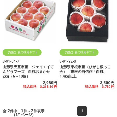
【宅配】夏の味覚ギフト
【宅配】夏の味覚ギフト
3-91-64-7
3-91-92-0
山形県天童市産 ジェイエイて
山形県東根市産（ひがし根っこ
んどうフーズ 白桃おまかせ
会） 東根の自信作「白桃」
2kg（6～10個）
1.4kg以上
2,980円
3,500円
税込価格 3,218.40 円
税込価格 3,780 円
2
1
2
全
件中
件～
件表示
1
（1/1ページ）