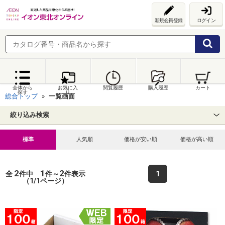
新規会員登録
ログイン
全体から
お気に入
閲覧履歴
購入履歴
カート
探す
り
総合トップ
一覧画面
絞り込み検索
標準
人気順
価格が安い順
価格が高い順
2
1
2
全
件中
件～
件表示
1
（1/1ページ）