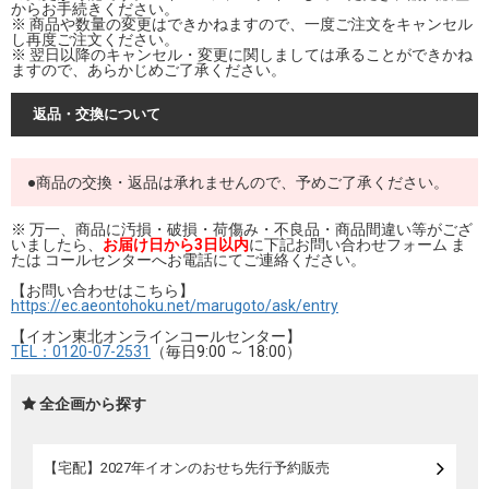
からお手続きください。
※ 商品や数量の変更はできかねますので、一度ご注文をキャンセル
し再度ご注文ください。
※ 翌日以降のキャンセル・変更に関しましては承ることができかね
ますので、あらかじめご了承ください。
返品・交換について
●商品の交換・返品は承れませんので、予めご了承ください。
※ 万一、商品に汚損・破損・荷傷み・不良品・商品間違い等がござ
いましたら、
お届け日から3日以内
に下記お問い合わせフォーム ま
たは コールセンターへお電話にてご連絡ください。
【お問い合わせはこちら】
https://ec.aeontohoku.net/marugoto/ask/entry
【イオン東北オンラインコールセンター】
TEL：0120-07-2531
（毎日9:00 ～ 18:00）
全企画から探す
【宅配】2027年イオンのおせち先行予約販売