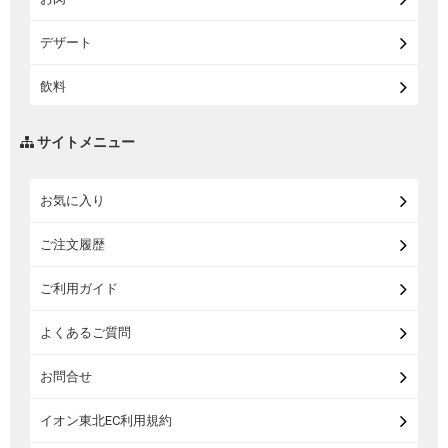
【宅配】シニアライフ
デザート
飲料
調味料・油
サイトメニュー
練り物・漬物・佃煮・乾物
お気に入り
米・麺・パン
ご注文履歴
瓶詰・缶詰・その他食品
ご利用ガイド
お酒
よくあるご質問
ランドセル
お問合せ
うなぎ
イオン東北EC利用規約