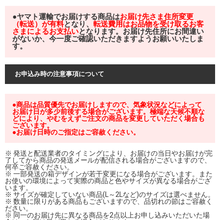
●ヤマト運輸でお届けする商品は
お届け先さま住所変更
（転送）が有料
となり、
転送費用はお品物を受け取るお客
さまによるお支払い
となります。お届け先住所にお間違い
がないか、今一度ご確認いただきますようお願いいたしま
す。
お申込み時の注意事項について
●商品は品質優先でお届けしますので、気象状況などによって
お届け日が多少前後する場合がございます。極端な天候不順な
どにより、やむをえずご注文の商品を変更していただく場合も
ございます。
●お届け日時のご指定はご容赦ください。
※ 発送と配送業者のタイミングにより、お届けの当日やお届けが完
了してから商品の発送メールが配信される場合がございますので、
何卒ご容赦ください。
※ 一部発送の箱デザインが若干変更になる場合がございます。また
お使いの環境によって実際の商品と色やサイズが異なる場合がござ
います。
※ サイズが確定していない商品(L～2Lなど)のサイズは選べません。
※ 数量に限りがある商品もございますので、品切れの節はご容赦く
ださい。
※ 同一のお届け先に異なる商品を2点以上お申し込みいただいた場