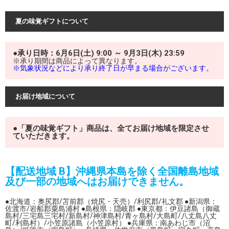
夏の味覚ギフトについて
●承り日時：6月6日(土) 9:00 ～ 9月3日(木) 23:59
※承り期間は商品によって異なります。
※気象状況などにより承り終了日が早まる場合がございます。
お届け地域について
●「夏の味覚ギフト」商品は、全てお届け地域を限定させ
ていただきます。
【配送地域 B】沖縄県本島を除く全国離島地域
及び一部の地域へはお届けできません。
●北海道：奥尻郡/苫前郡（焼尻・天売）/利尻郡/礼文郡 ●新潟県：
佐渡市/岩船郡粟島浦村 ●島根県：隠岐郡 ●東京都：伊豆諸島（御蔵
島村/三宅島三宅村/新島村/神津島村/青ヶ島村/大島町/八丈島八丈
町/利島村）/小笠原諸島（小笠原村） ●兵庫県：南あわじ市（沼