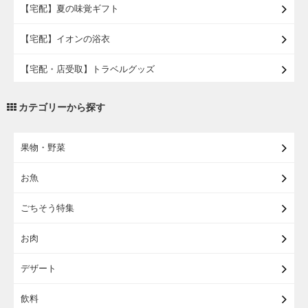
【宅配】夏の味覚ギフト
【宅配】イオンの浴衣
【宅配・店受取】トラベルグッズ
【宅配・店受取】2027イオンのランドセル
カテゴリーから探す
【宅配】まるごと東北直送便
果物・野菜
【宅配】東北のお酒
お魚
【宅配】東北うまいもの
ごちそう特集
【宅配・店受取】イオンのベビー用品
お肉
【宅配】シニアライフ
デザート
飲料