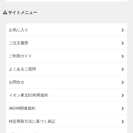
調味料・油
サイトメニュー
練り物・漬物・佃煮・乾物
お気に入り
米・麺・パン
ご注文履歴
瓶詰・缶詰・その他食品
ご利用ガイド
お酒
よくあるご質問
ランドセル
お問合せ
うなぎ
イオン東北EC利用規約
iAEON関連規約
特定商取引法に基づく表記