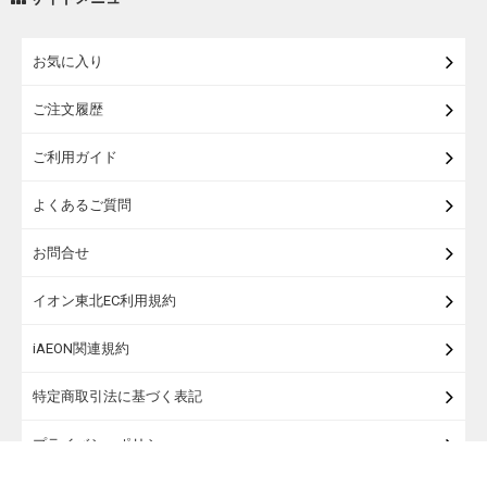
練り物・漬物・佃煮・乾物
お気に入り
米・麺・パン
ご注文履歴
瓶詰・缶詰・その他食品
ご利用ガイド
お酒
よくあるご質問
ランドセル
お問合せ
うなぎ
イオン東北EC利用規約
iAEON関連規約
特定商取引法に基づく表記
プライバシーポリシー