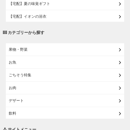
【宅配】夏の味覚ギフト
【宅配】イオンの浴衣
【宅配・店受取】トラベルグッズ
カテゴリーから探す
【宅配・店受取】2027イオンのランドセル
果物・野菜
【宅配】まるごと東北直送便
お魚
【宅配】東北のお酒
ごちそう特集
【宅配】東北うまいもの
お肉
【宅配・店受取】イオンのベビー用品
デザート
【宅配】シニアライフ
飲料
調味料・油
サイトメニュー