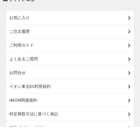
練り物・漬物・佃煮・乾物
お気に入り
米・麺・パン
ご注文履歴
瓶詰・缶詰・その他食品
ご利用ガイド
お酒
よくあるご質問
ランドセル
お問合せ
うなぎ
イオン東北EC利用規約
iAEON関連規約
特定商取引法に基づく表記
プライバシーポリシー