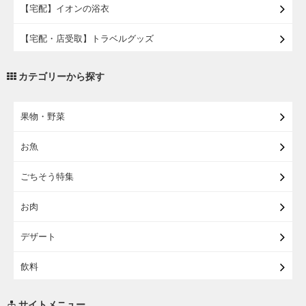
【宅配】イオンの浴衣
【宅配・店受取】トラベルグッズ
【宅配・店受取】2027イオンのランドセル
カテゴリーから探す
【宅配】まるごと東北直送便
果物・野菜
【宅配】東北のお酒
お魚
【宅配】東北うまいもの
ごちそう特集
【宅配・店受取】イオンのベビー用品
お肉
【宅配】シニアライフ
デザート
飲料
調味料・油
サイトメニュー