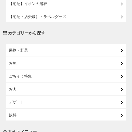
【宅配】イオンの浴衣
【宅配・店受取】トラベルグッズ
【宅配・店受取】2027イオンのランドセル
カテゴリーから探す
【宅配】まるごと東北直送便
果物・野菜
【宅配】東北のお酒
お魚
【宅配】東北うまいもの
ごちそう特集
【宅配・店受取】イオンのベビー用品
お肉
【宅配】シニアライフ
デザート
飲料
調味料・油
サイトメニュー