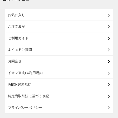
練り物・漬物・佃煮・乾物
お気に入り
米・麺・パン
ご注文履歴
瓶詰・缶詰・その他食品
ご利用ガイド
お酒
よくあるご質問
ランドセル
お問合せ
うなぎ
イオン東北EC利用規約
iAEON関連規約
特定商取引法に基づく表記
プライバシーポリシー