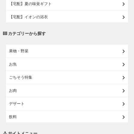
【宅配】夏の味覚ギフト
【宅配】イオンの浴衣
【宅配・店受取】トラベルグッズ
カテゴリーから探す
【宅配・店受取】2027イオンのランドセル
果物・野菜
【宅配】まるごと東北直送便
お魚
【宅配】東北のお酒
ごちそう特集
【宅配】東北うまいもの
お肉
【宅配・店受取】イオンのベビー用品
デザート
【宅配】シニアライフ
飲料
調味料・油
サイトメニュー