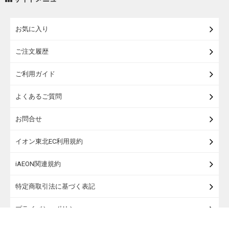
練り物・漬物・佃煮・乾物
お気に入り
米・麺・パン
ご注文履歴
瓶詰・缶詰・その他食品
ご利用ガイド
お酒
よくあるご質問
ランドセル
お問合せ
うなぎ
イオン東北EC利用規約
iAEON関連規約
特定商取引法に基づく表記
プライバシーポリシー