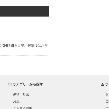
げ24時間を目安、解凍後はお早
カテゴリーから探す
サ
果物・野菜
お
お魚
ご
ごちそう特集
ご