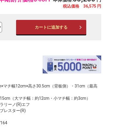
税込価格 36,575
円
カートに追加する
※写真はイメージです。
※
m×マチ幅12cm×高さ30.5cm（背板側）・31cm（最高
5cm（大マチ幅：約12cm・小マチ幅：約3cm）
ラリーノ(R)エフ
ブレスター(R)
164