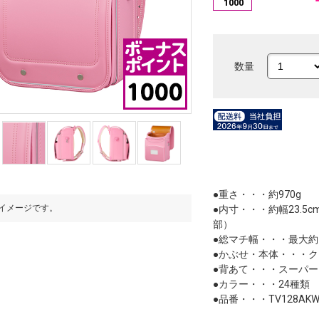
1000
数量
●重さ・・・約970g
イメージです。
※写真はイメージです。
●内寸・・・約幅23.5c
部）
●総マチ幅・・・最大約1
●かぶせ・本体・・・ク
●背あて・・・スーパー
●カラー・・・24種類
●品番・・・TV128AKW