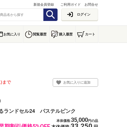
新規会員登録
ご利用ガイド
お問合せ
ログイン
お気に入り
閲覧履歴
購入履歴
カート
水)まで
お気に入りに追加
0
るランドセル24 パステルピンク
35,000
本体価格:
円の品
33,250
早期割引価格5%OFF
本体価格:
円