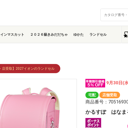
ャインマスカット
２０２６嶽きみだだちゃ
ゆかた
ランドセル
・店受取】2027イオンのランドセル
9月30日(
宅配
店舗受取
商品番号：7051693
かるすぽ はなま