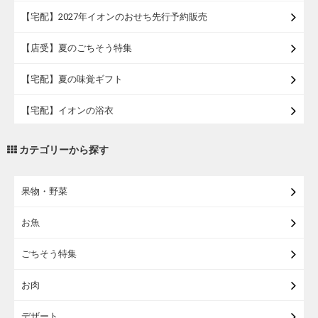
【宅配】2027年イオンのおせち先行予約販売
【店受】夏のごちそう特集
【宅配】夏の味覚ギフト
【宅配】イオンの浴衣
【宅配・店受取】トラベルグッズ
カテゴリーから探す
【宅配・店受取】2027イオンのランドセル
果物・野菜
【宅配】まるごと東北直送便
お魚
【宅配】東北のお酒
ごちそう特集
【宅配】東北うまいもの
お肉
【宅配・店受取】イオンのベビー用品
デザート