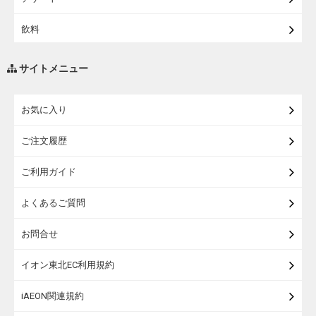
【宅配】シニアライフ
飲料
調味料・油
サイトメニュー
練り物・漬物・佃煮・乾物
お気に入り
米・麺・パン
ご注文履歴
瓶詰・缶詰・その他食品
ご利用ガイド
お酒
よくあるご質問
ランドセル
お問合せ
うなぎ
イオン東北EC利用規約
iAEON関連規約