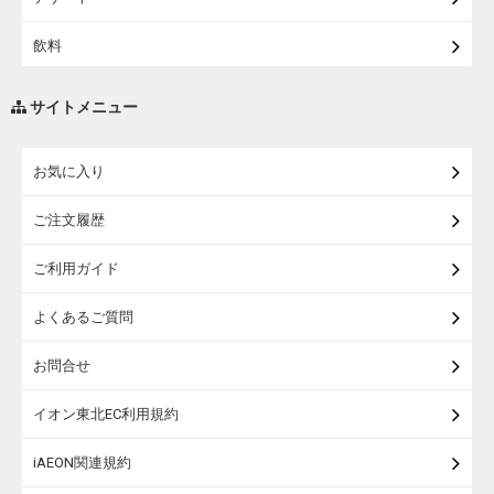
飲料
調味料・油
サイトメニュー
練り物・漬物・佃煮・乾物
お気に入り
米・麺・パン
ご注文履歴
瓶詰・缶詰・その他食品
ご利用ガイド
お酒
よくあるご質問
ランドセル
お問合せ
うなぎ
イオン東北EC利用規約
iAEON関連規約