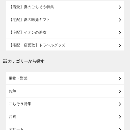
【店受】夏のごちそう特集
【宅配】夏の味覚ギフト
【宅配】イオンの浴衣
【宅配・店受取】トラベルグッズ
【宅配・店受取】2027イオンのランドセル
カテゴリーから探す
【宅配】まるごと東北直送便
果物・野菜
【宅配】東北のお酒
お魚
【宅配】東北うまいもの
ごちそう特集
【宅配・店受取】イオンのベビー用品
お肉
【宅配】シニアライフ
デザート