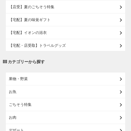
【店受】夏のごちそう特集
【宅配】夏の味覚ギフト
【宅配】イオンの浴衣
【宅配・店受取】トラベルグッズ
【宅配・店受取】2027イオンのランドセル
カテゴリーから探す
【宅配】まるごと東北直送便
果物・野菜
【宅配】東北のお酒
お魚
【宅配】東北うまいもの
ごちそう特集
【宅配・店受取】イオンのベビー用品
お肉
【宅配】シニアライフ
デザート