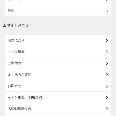
飲料
調味料・油
サイトメニュー
練り物・漬物・佃煮・乾物
お気に入り
米・麺・パン
ご注文履歴
瓶詰・缶詰・その他食品
ご利用ガイド
お酒
よくあるご質問
ランドセル
お問合せ
うなぎ
イオン東北EC利用規約
iAEON関連規約