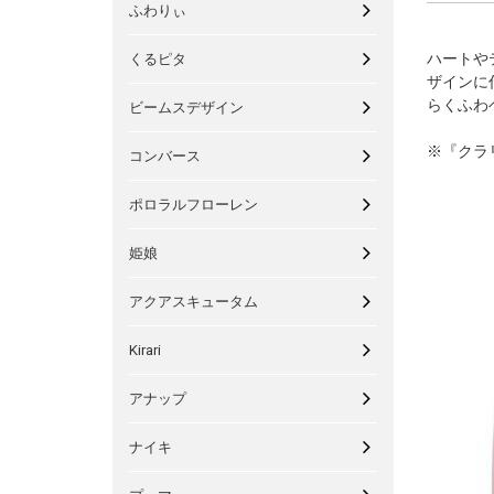
ふわりぃ
ハートや
くるピタ
ザインに
らくふわ
ビームスデザイン
※『クラ
コンバース
ポロラルフローレン
姫娘
アクアスキュータム
Kirari
アナップ
ナイキ