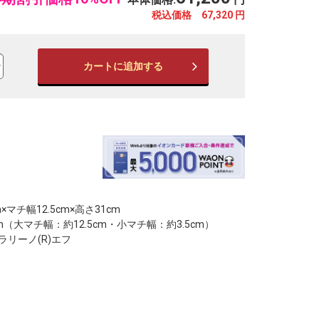
税込価格 67,320
円
カートに追加する
※写真はイメージです。
※
×マチ幅12.5cm×高さ31cm
（大マチ幅：約12.5cm・小マチ幅：約3.5cm）
リーノ(R)エフ