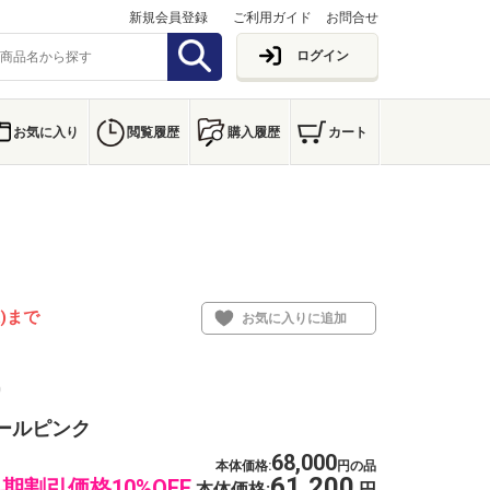
新規会員登録
ご利用ガイド
お問合せ
ログイン
お気に入り
閲覧履歴
購入履歴
カート
水)まで
お気に入りに追加
0
ールピンク
68,000
本体価格:
円の品
61,200
期割引価格10%OFF
本体価格:
円