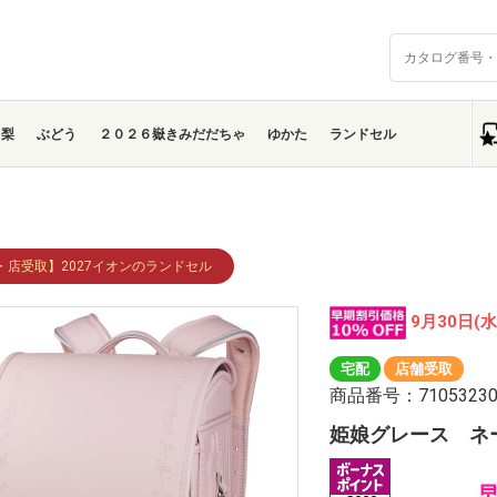
梨
ぶどう
２０２６嶽きみだだちゃ
ゆかた
ランドセル
・店受取】2027イオンのランドセル
9月30日(
宅配
店舗受取
商品番号：7105323
姫娘グレース ネ
早