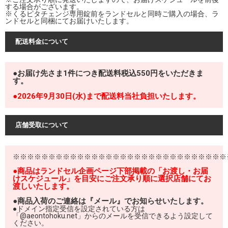
する場合がございます。
※くるピタチェンジ専用錠前をランドセルと同時ご購入の場合、ラ
ンドセルと同梱にてお届けいたします。
配送料金について
●お届け先さま1件につき配送料税込550円をいただきま
す。
●2026年9月30日(水)まで配送料当社負担いたします。
店舗受取について
※※※※※※※※※※※※※※※※※※※※※※※※※※※※※※
●商品はランドセル企画ページ下部掲載の「お渡し・お届
けスケジュール」を目安にご注文承り順に選択店舗にてお
渡しいたします。
●商品入荷のご連絡は『メール』でお知らせいたします。
●ドメイン指定受信を設定されている方は
「@aeontohoku.net」からのメールを受信できるよう設定して
ください。