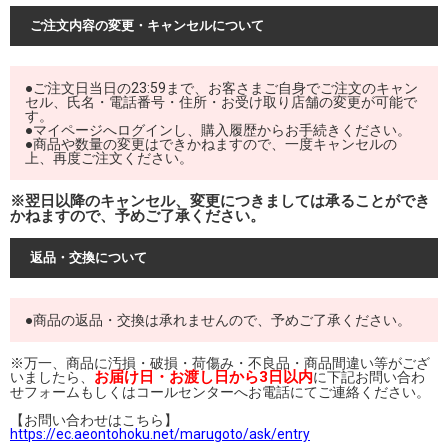
ご注文内容の変更・キャンセルについて
●ご注文日当日の23:59まで、お客さまご自身でご注文のキャン
セル、氏名・電話番号・住所・お受け取り店舗の変更が可能で
す。
●マイページへログインし、購入履歴からお手続きください。
●商品や数量の変更はできかねますので、一度キャンセルの
上、再度ご注文ください。
※翌日以降のキャンセル、変更につきましては承ることができ
かねますので、予めご了承ください。
返品・交換について
●商品の返品・交換は承れませんので、予めご了承ください。
※万一、商品に汚損・破損・荷傷み・不良品・商品間違い等がござ
お届け日・お渡し日から3日以内
いましたら、
に下記お問い合わ
せフォームもしくはコールセンターへお電話にてご連絡ください。
【お問い合わせはこちら】
https://ec.aeontohoku.net/marugoto/ask/entry