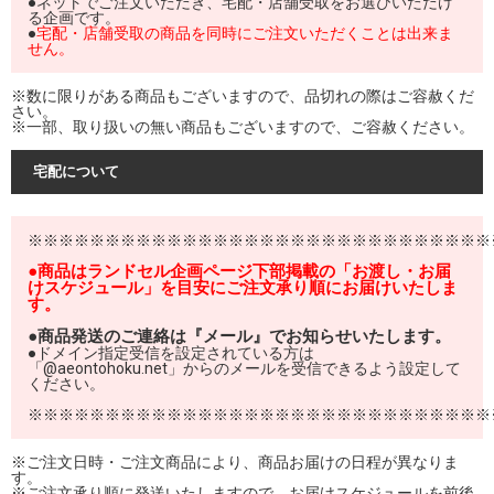
●ネットでご注文いただき、宅配・店舗受取をお選びいただけ
る企画です。
●
宅配・店舗受取の商品を同時にご注文いただくことは出来ま
せん。
※数に限りがある商品もございますので、品切れの際はご容赦くだ
さい。
※一部、取り扱いの無い商品もございますので、ご容赦ください。
宅配について
※※※※※※※※※※※※※※※※※※※※※※※※※※※※※※
●商品はランドセル企画ページ下部掲載の「お渡し・お届
けスケジュール」を目安にご注文承り順にお届けいたしま
す。
●商品発送のご連絡は『メール』でお知らせいたします。
●ドメイン指定受信を設定されている方は
「@aeontohoku.net」からのメールを受信できるよう設定して
ください。
※※※※※※※※※※※※※※※※※※※※※※※※※※※※※※
※ご注文日時・ご注文商品により、商品お届けの日程が異なりま
す。
※ご注文承り順に発送いたしますので、お届けスケジュールを前後