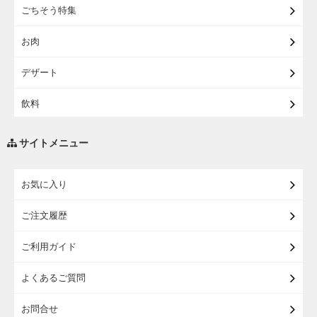
ごちそう特集
【宅配・店受取】イオンのベビー用品
お肉
【宅配】シニアライフ
デザート
飲料
調味料・油
サイトメニュー
練り物・漬物・佃煮・乾物
お気に入り
米・麺・パン
ご注文履歴
瓶詰・缶詰・その他食品
ご利用ガイド
お酒
よくあるご質問
ランドセル
お問合せ